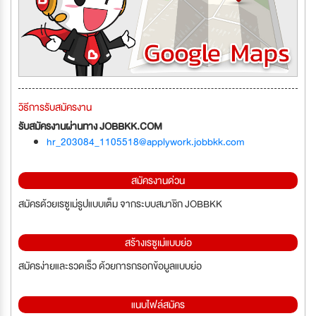
วิธีการรับสมัครงาน
รับสมัครงานผ่านทาง JOBBKK.COM
hr_203084_1105518@applywork.jobbkk.com
สมัครงานด่วน
สมัครด้วยเรซูเม่รูปแบบเต็ม จากระบบสมาชิก JOBBKK
สร้างเรซูเม่แบบย่อ
สมัครง่ายและรวดเร็ว ด้วยการกรอกข้อมูลแบบย่อ
แนบไฟล์สมัคร