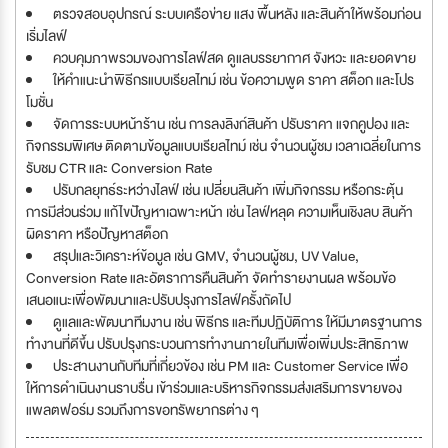
ตรวจสอบอุปกรณ์ ระบบเครือข่าย แสง พื้นหลัง และสินค้าให้พร้อมก่อน
เริ่มไลฟ์
ควบคุมภาพรวมของการไลฟ์สด ดูแลบรรยากาศ จังหวะ และยอดขาย
ให้คำแนะนำพิธีกรแบบเรียลไทม์ เช่น ข้อความพูด ราคา สต็อก และโปร
โมชั่น
จัดการระบบหน้าร้าน เช่น การลงลิงก์สินค้า ปรับราคา แจกคูปอง และ
กิจกรรมพิเศษ ติดตามข้อมูลแบบเรียลไทม์ เช่น จำนวนผู้ชม เวลาเฉลี่ยในการ
รับชม CTR และ Conversion Rate
ปรับกลยุทธ์ระหว่างไลฟ์ เช่น เปลี่ยนสินค้า เพิ่มกิจกรรม หรือกระตุ้น
การมีส่วนร่วม แก้ไขปัญหาเฉพาะหน้า เช่น ไลฟ์หลุด ความเห็นเชิงลบ สินค้า
ผิดราคา หรือปัญหาสต็อก
สรุปและวิเคราะห์ข้อมูล เช่น GMV, จำนวนผู้ชม, UV Value,
Conversion Rate และอัตราการคืนสินค้า จัดทำรายงานผล พร้อมข้อ
เสนอแนะเพื่อพัฒนาและปรับปรุงการไลฟ์ครั้งถัดไป
ดูแลและพัฒนาทีมงาน เช่น พิธีกร และทีมปฏิบัติการ ให้มีมาตรฐานการ
ทำงานที่ดีขึ้น ปรับปรุงกระบวนการทำงานภายในทีมเพื่อเพิ่มประสิทธิภาพ
ประสานงานกับทีมที่เกี่ยวข้อง เช่น PM และ Customer Service เพื่อ
ให้การดำเนินงานราบรื่น เข้าร่วมและบริหารกิจกรรมส่งเสริมการขายของ
แพลตฟอร์ม รวมถึงการขอทรัพยากรต่าง ๆ