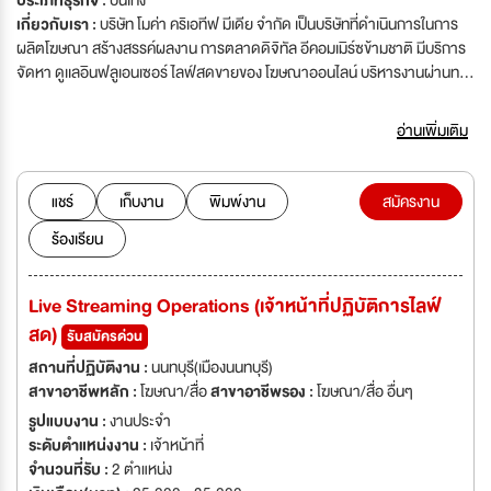
ประเภทธุรกิจ :
บันเทิง
เกี่ยวกับเรา :
บริษัท โมค่า คริเอทีฟ มีเดีย จำกัด เป็นบริษัทที่ดำเนินการในการ
ผลิตโฆษณา สร้างสรรค์ผลงาน การตลาดดิจิทัล อีคอมเมิร์ซข้ามชาติ มีบริการ
จัดหา ดูเเลอินฟลูเอนเซอร์ ไลฟ์สดขายของ โฆษณาออนไลน์ บริหารงานผ่านทาง
แพลตฟอร์มออนไลน์ที่มีประสิทธิภาพ และการจัดการธุรกิจอีคอมเมิร์ซเพื่อช่วย
เหลือลูกค้าในกระบวนการธุรกิจทุกขั้นตอน วันทำงาน จันทร์-ศุกร์ (หยุดเสาร์และ
อ่านเพิ่มเติม
อาทิตย์) เวลาทำงาน 10.00-19.00 น.
แชร์
เก็บงาน
พิมพ์งาน
สมัครงาน
ร้องเรียน
Live Streaming Operations (เจ้าหน้าที่ปฏิบัติการไลฟ์
สด)
รับสมัครด่วน
สถานที่ปฏิบัติงาน :
นนทบุรี(เมืองนนทบุรี)
สาขาอาชีพหลัก :
โฆษณา/สื่อ
สาขาอาชีพรอง :
โฆษณา/สื่อ อื่นๆ
รูปแบบงาน :
งานประจำ
ระดับตำแหน่งงาน :
เจ้าหน้าที่
จำนวนที่รับ :
2 ตำแหน่ง