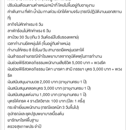
ปรับเงินเดือนตามตำแหน่ง/หน้าที่ โดยไม่ขึ้นอยู่กับอายุงาน
ค่าเดินทาง ที่พัก น้ำมัน ทางด่วน เบิกได้ตามจริง (กรณีปฏิบัติงานนอกสถาน
ที่)
ลากิจไม่หักค่าแรง 6 วัน
ลาพักร้อนไม่หักค่าแรง 6 วัน
ลาป่วย 30 วัน (เกิน 3 วันต้องมีใบรับรองแพทย์)
เวลาทำงานยืดหยุ่นได้ (ขึ้นอยู่กับตำแหน่ง)
ทำงานให้ครบ 8 ชั่วโมง/วัน สามารถยืดหยุ่นเวลาได้
เงินสำรองจ่ายกรณีเข้าโรงพยาบาลจากอุบัติเหตุในการทำงาน
เงินช่วยพิธีสวดอภิธรรมพนักงานเสียชีวิต 5,000 บาท + พวงรีด
เงินช่วยพิธีสวดอภิธรรม บิดา มารดา สามี ภรรยา บุตร 3,000 บาท + พวง
รีด
เงินสนับสนุนงานบวช 2,000 บาท (อายุงานครบ 1 ปี)
เงินสนับสนุนคลอดบุตร 3,000 บาท (อายุงานครบ 1 ปี)
เงินสนับสนุนแต่งงาน 1,000 บาท (อายุงานครบ 1 ปี)
บุตรได้เกรด 4 รางวัลวิชาละ 100 บาท (ปีละ 1 ครั้ง)
กระเช้าเยี่ยมพนักงาน (กรณีแอดมิท 3 วันขึ้นไป)
อุปกรณ์และชุดปฐมพยาบาลเบื้องต้น
ยารักษาโรคพื้นฐาน
ตรวจสุขภาพประจำปี