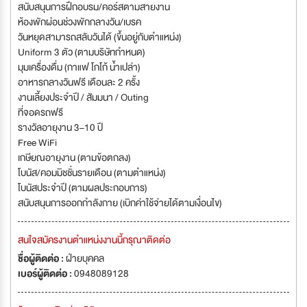
สนับสนุนการฝึกอบรม/คอร์สตามสายงาน
ห้องพักผ่อนช่วงพักกลางวัน/เบรค
วันหยุดสามารถสลับวันได้ (ขึ้นอยู่กับตำแหน่ง)
Uniform 3 ตัว (ตามบริษัทกำหนด)
มุมเครื่องดื่ม (กาแฟ โกโก้ น้ำเปล่า)
อาหารกลางวันฟรี เดือนละ 2 ครั้ง
งานเลี้ยงประจำปี / สัมมนา / Outing
ที่จอดรถฟรี
รางวัลอายุงาน 3–10 ปี
Free WiFi
เกษียณอายุงาน (ตามข้อตกลง)
โบนัส/คอมมิชชั่นรายเดือน (ตามตำแหน่ง)
โบนัสประจำปี (ตามผลประกอบการ)
สนับสนุนการออกกำลังกาย (เบิกค่าใช้จ่ายได้ตามเงื่อนไข)
สนใจสมัครงานตำแหน่งงานนี้กรุณาติดต่อ
ชื่อผู้ติดต่อ :
ฝ่ายบุคคล
เบอร์ผู้ติดต่อ :
0948089128