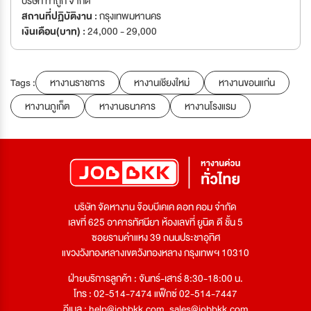
บริษัท ทำถูก จำกัด
สถานที่ปฏิบัติงาน :
กรุงเทพมหานคร
เงินเดือน(บาท) :
24,000 - 29,000
Tags :
หางานราชการ
หางานเชียงใหม่
หางานขอนแก่น
หางานภูเก็ต
หางานธนาคาร
หางานโรงแรม
บริษัท จัดหางาน จ๊อบบีเคเค ดอท คอม จำกัด
เลขที่ 625 อาคารทัศนียา ห้องเลขที่ ยูนิต ดี ชั้น 5
ซอยรามคำแหง 39 ถนนประชาอุทิศ
แขวงวังทองหลางเขตวังทองหลาง กรุงเทพฯ 10310
ฝ่ายบริการลูกค้า : จันทร์-เสาร์ 8:30-18:00 น.
โทร : 02-514-7474 แฟ็กซ์ 02-514-7447
อีเมล :
help@jobbkk.com
,
sales@jobbkk.com