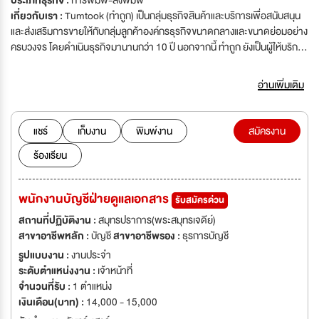
ประเภทธุรกิจ :
การพิมพ์-สิ่งพิมพ์
เกี่ยวกับเรา :
Tumtook (ทำถูก) เป็นกลุ่มธุรกิจสินค้าและบริการเพื่อสนับสนุน
และส่งเสริมการขายให้กับกลุ่มลูกค้าองค์กร​ธุรกิจขนาดกลางและขนาดย่อมอย่าง
ครบวงจร​ ​โดยดำเนินธุรกิจมานาน​กว่า​ 10​ ปี​ นอกจากนี้​ ทำถูก​ ยังเป็นผู้ให้บริการ
ด้านงานสื่อสิ่งพิมพ์​ประเภท​ Inkjet​ รายใหญ่ที่สุดของประเทศ​ รวมไปถึงอุปกรณ์​
ออกบูธ​และอีเว้นท์​ ป้ายร้านค้า​ ที่มีสินค้าสำเร็จ​รูปมากมายเพื่อเปิดโอกาสให้
อ่านเพิ่มเติม
ลูกค้าได้มีทางเลือกที่หลากหลายที่เหมาะสมกับธุรกิจขององค์กร​ได้มากที่สุด​ อีก
ทั้งยังมีความเชี่ยวชาญด้านการตลาด​ออนไลน์ที่ติดอันดับต้นๆ​ ของ​ SEO​ และถูก
ค้นหามากที่สุดผ่าน​ Google​ ปัจจุบัน​ ทำถูก​ มีลูกค้าที่ใช้บริการมากกว่า​ 60,000​
แชร์
เก็บงาน
พิมพ์งาน
สมัครงาน
ราย
ร้องเรียน
พนักงานบัญชีฝ่ายดูแลเอกสาร
รับสมัครด่วน
สถานที่ปฏิบัติงาน :
สมุทรปราการ(พระสมุทรเจดีย์)
สาขาอาชีพหลัก :
บัญชี
สาขาอาชีพรอง :
ธุรการบัญชี
รูปแบบงาน :
งานประจำ
ระดับตำแหน่งงาน :
เจ้าหน้าที่
จำนวนที่รับ :
1 ตำแหน่ง
เงินเดือน(บาท) :
14,000 - 15,000