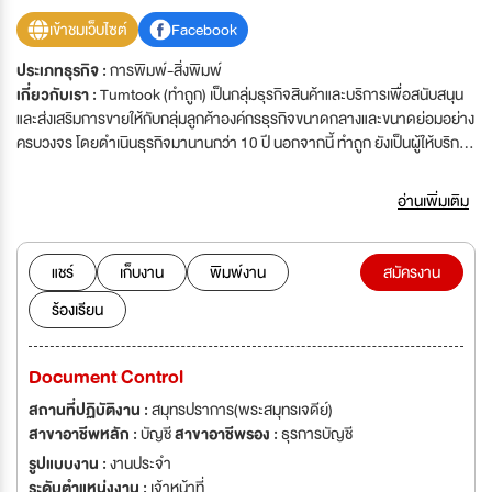
เข้าชมเว็บไซต์
Facebook
ประเภทธุรกิจ :
การพิมพ์-สิ่งพิมพ์
เกี่ยวกับเรา :
Tumtook (ทำถูก) เป็นกลุ่มธุรกิจสินค้าและบริการเพื่อสนับสนุน
และส่งเสริมการขายให้กับกลุ่มลูกค้าองค์กร​ธุรกิจขนาดกลางและขนาดย่อมอย่าง
ครบวงจร​ ​โดยดำเนินธุรกิจมานาน​กว่า​ 10​ ปี​ นอกจากนี้​ ทำถูก​ ยังเป็นผู้ให้บริการ
ด้านงานสื่อสิ่งพิมพ์​ประเภท​ Inkjet​ รายใหญ่ที่สุดของประเทศ​ รวมไปถึงอุปกรณ์​
ออกบูธ​และอีเว้นท์​ ป้ายร้านค้า​ ที่มีสินค้าสำเร็จ​รูปมากมายเพื่อเปิดโอกาสให้
อ่านเพิ่มเติม
ลูกค้าได้มีทางเลือกที่หลากหลายที่เหมาะสมกับธุรกิจขององค์กร​ได้มากที่สุด​ อีก
ทั้งยังมีความเชี่ยวชาญด้านการตลาด​ออนไลน์ที่ติดอันดับต้นๆ​ ของ​ SEO​ และถูก
ค้นหามากที่สุดผ่าน​ Google​ ปัจจุบัน​ ทำถูก​ มีลูกค้าที่ใช้บริการมากกว่า​ 60,000​
แชร์
เก็บงาน
พิมพ์งาน
สมัครงาน
ราย
ร้องเรียน
Document Control
สถานที่ปฏิบัติงาน :
สมุทรปราการ(พระสมุทรเจดีย์)
สาขาอาชีพหลัก :
บัญชี
สาขาอาชีพรอง :
ธุรการบัญชี
รูปแบบงาน :
งานประจำ
ระดับตำแหน่งงาน :
เจ้าหน้าที่