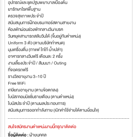
อุปกรณ์และชุดปฐมพยาบาลเบื้องต้น
ยารักษาโรคพื้นฐาน
ตรวจสุขภาพประจำปี
สนับสนุนการฝึกอบรม/คอร์สตามสายงาน
ห้องพักผ่อนช่วงพักกลางวัน/เบรค
วันหยุดสามารถสลับวันได้ (ขึ้นอยู่กับตำแหน่ง)
Uniform 3 ตัว (ตามบริษัทกำหนด)
มุมเครื่องดื่ม (กาแฟ โกโก้ น้ำเปล่า)
อาหารกลางวันฟรี เดือนละ 2 ครั้ง
งานเลี้ยงประจำปี / สัมมนา / Outing
ที่จอดรถฟรี
รางวัลอายุงาน 3–10 ปี
Free WiFi
เกษียณอายุงาน (ตามข้อตกลง)
โบนัส/คอมมิชชั่นรายเดือน (ตามตำแหน่ง)
โบนัสประจำปี (ตามผลประกอบการ)
สนับสนุนการออกกำลังกาย (เบิกค่าใช้จ่ายได้ตามเงื่อนไข)
สนใจสมัครงานตำแหน่งงานนี้กรุณาติดต่อ
ชื่อผู้ติดต่อ :
ฝ่ายบุคคล