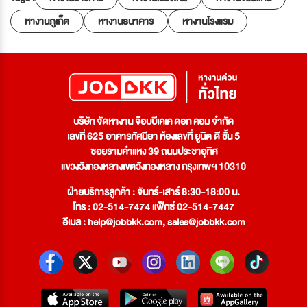
หางานภูเก็ต
หางานธนาคาร
หางานโรงแรม
บริษัท จัดหางาน จ๊อบบีเคเค ดอท คอม จำกัด
เลขที่ 625 อาคารทัศนียา ห้องเลขที่ ยูนิต ดี ชั้น 5
ซอยรามคำแหง 39 ถนนประชาอุทิศ
แขวงวังทองหลางเขตวังทองหลาง กรุงเทพฯ 10310
ฝ่ายบริการลูกค้า : จันทร์-เสาร์ 8:30-18:00 น.
โทร : 02-514-7474 แฟ็กซ์ 02-514-7447
อีเมล :
help@jobbkk.com
,
sales@jobbkk.com