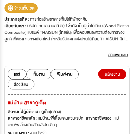
เข้าชมเว็บไซต์
ประเภทธุรกิจ :
การก่อสร้างอาคารที่ไม่ใช่ที่พักอาศัย
เกี่ยวกับเรา :
บริษัท ไทย เอน เนอยี่ กรุ๊ป จำกัด เป็นผู้นำไม้เทียม (Wood Plastic
Composite ) แบรนด์ THAISUN (ไทยซัน) เพื่อตอบสนองความต้องการของ
ลูกค้าที่ต้องการทางเลือกใหม่ สำหรับวัสดุตกแต่งบ้านไม้เทียม THAISUN มีส่วน
ผสมของโพลีเอทธีลีน (PE) และผงไม้หลอมรวมกันและผลิตออกมาในรูปแบบ
ต่างๆอาทิเช่น ไม้พื้น ไม้ผนัง ไม้รั้ว ไม้ระแนง ซุ้มระแนง ราวกันตก และ สินค้า DIY
อ่านเพิ่มเติม
เช่น พื้น และ กระถางดอกไม้ ไม้เทียม THAISUN มีส่วนช่วยลดการตัดไม้ทำลาย
ป่าอีกทั้งยังดูแลรักษาง่ายปลอดภัยต่อผู้ใช้งาน 100% โดย ปราศจากแร่ใยหิน
และสารเคมีกันปลวกซึ่งไม้เทียม THAISUN นั้นได้รับรองมาตราฐานจาก Forest
แชร์
เก็บงาน
พิมพ์งาน
สมัครงาน
Stewardship Council (FSC)* เพื่อแสดงการคำนึงถึงสิ่งแวดล้อมในตั้งแต่กระ
ร้องเรียน
บวนเลือกวัถุดิบ และการผลิตไปจนถึงผลิตภัณฑ์ที่จัดจำหน่ายให้กับลูกค้า ไม้
เทียม THAISUN ทนต่อสภาวะอากาศประเทศได้เป็นอย่างดีไม่ว่าจะเป็นแสงแดด
ฝน และความชื้นที่แตกต่างกันในภูมิภาคต่างๆของประเทศไทย แข็งแรง ทนทาน
แม่บ้าน สาขาภูเก็ต
ปลวกมอดไม่กิน ไม่ต้องทาสี ไม่ผุกร่อน ประหยัดค่าดูแลรักษา และไม้เทียม
THAISUN ง่ายต่อการดูแลรักษาเพียงทำความสะอาดด้วยน้ำยาทำความ
สถานที่ปฏิบัติงาน :
ภูเก็ต(ถลาง)
สะอาดทั่วไปและเช็ดให้แห้ง หากหมั่นทำความสะอาดแล้วนั้นสามารถมีอายุการใช้
สาขาอาชีพหลัก :
แม่บ้าน/พี่เลี้ยง/คนสวน/รปภ.
สาขาอาชีพรอง :
แม่
งานได้ยาวนานถึง 15-20 ปี** รวมไปถึง THAISUN นั้นพร้อมด้วยทีมงานติดตั้ง
บ้าน/พี่เลี้ยง/คนสวน/รปภ.อื่นๆ
และออกแบบ โดยทีมงานของบริษัทเอง และรองรับประกันการติดตั้งยาวนานถึง 2
รูปแบบงาน :
งานประจำ