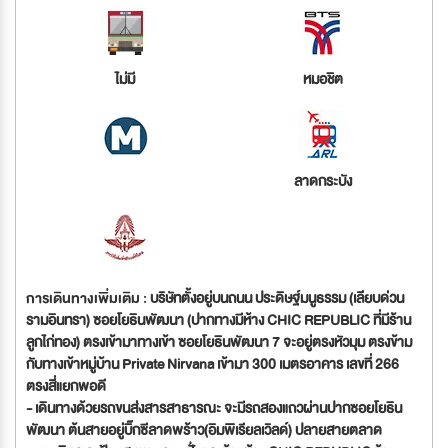
ไม่มี
หมอชิต
ลาดกระบัง
การเดินทางเพิ่มเติม :
บริษัทตั้งอยู่บนถนน ประดิษฐ์มนูธรรม (เลียบด่วน
รามอินทรา) ซอยโยธินพัฒนา (ปากทางมีห้าง CHIC REPUBLIC ที่มีร้าน
ลูกไก่ทอง) ตรงเข้ามาทางเข้า ซอยโยธินพัฒนา 7 จะอยู่ตรงหัวมุม ตรงข้าม
กับทางเข้าหมู่บ้าน Private Nirvana เข้ามา 300 เมตรอาคาร เลขที่ 266
ตรงสี่แยกพอดี
- เดินทางด้วยรถขนส่งสารสาธารณะ จะมีรถสองแถวผ่านปากซอยโยธิน
พัฒนา ต้นสายอยู่บิ๊กซีลาดพร้าว(อิมพิเรียลเวิลด์) ปลายสายตลาด