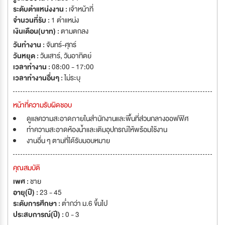
ปี** เช่นเดียวกัน ไม้เทียม THAISUN มีจำหน่ายทั่วไป เช่น โฮมโปร เมกาโฮม บุญ
ระดับตำแหน่งงาน :
เจ้าหน้าที่
ถาวร ไทวัสดุ ฯลฯ และโครงการสำคัญต่างๆ เช่น เอเซียทีค หมู่บ้านแลนด์แอนด์
จำนวนที่รับ :
1 ตำแหน่ง
เฮาส์ SC Assets โรงเรียนนานาชาติ Novotel Phuket Anantara Trang ฯลฯ
เงินเดือน(บาท) :
ตามตกลง
http://www.thaisun.co.th
วันทำงาน :
จันทร์-ศุกร์
วันหยุด :
วันเสาร์
,
วันอาทิตย์
เวลาทำงาน :
08:00 - 17:00
เวลาทำงานอื่นๆ :
ไม่ระบุ
หน้าที่ความรับผิดชอบ
ดูแลความสะอาดภายในสำนักงานและพื้นที่ส่วนกลางออฟฟิศ
ทำความสะอาดห้องน้ำและเติมอุปกรณ์ให้พร้อมใช้งาน
งานอื่น ๆ ตามที่ได้รับมอบหมาย
คุณสมบัติ
เพศ :
ชาย
อายุ(ปี) :
23 - 45
ระดับการศึกษา :
ต่ำกว่า ม.6 ขึ้นไป
ประสบการณ์(ปี) :
0 - 3