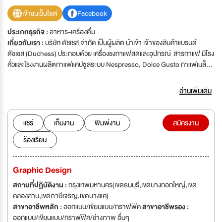
เข้าชมเว็บไซต์
Facebook
ประเภทธุรกิจ :
อาหาร-เครื่องดื่ม
เกี่ยวกับเรา :
บริษัท ดัชเชส จำกัด เป็นผู้ผลิต นำเข้า เจ้าของสินค้าแบรนด์
ดัชเชส (Duchess) ประกอบด้วย เครื่องชงกาแฟสดและอุปกรณ์ สารกาแฟ มีโรง
คั่วและโรงงานผลิตกาแฟแคปซูลระบบ Nespresso, Dolce Gusto กาแฟเมล็ด
คั่ว กาแฟคั่วบดบรรจุกระป๋อง(illy) มาตรฐาน GMP/HACCP รับผลิตสินค้า
ภายใต้แบรนด์ลูกค้า (OEM) และจำหน่ายสินค้าช่องทางออนไลน, Ecommerce,
อ่านเพิ่มเติม
Supermarket, ระบบ Member และ เว็ปบริษัท www.duchess.co.th รวมทั้ง
การส่งออกสินค้าไปจำหน่ายต่างประเทศ ที่ผ่านมา สินค้าของบริษัทได้รับการ
ยอมรับในด้านคุณภาพ มีมาตรฐาน รสชาติดี เป็นที่ยอมรับและชื่นชอบของผู้
แชร์
เก็บงาน
พิมพ์งาน
สมัครงาน
บริโภค ในราคายุติธรรม มีการรับประกันและบริการหลังการขาย บริษัทมั่นคง มี
ร้องเรียน
การประวัติการดำเนิธุรกิจมาต่อเนื่อง ยาวนาน ทำให้มีการเติบโตของยอดขาย
อย่างต่อเนื่องในอัตราที่สูงมาก บริษัทจึงมีความต้องการบุคคลากรที่มีความรู้
ความสามารถ เพิ่มเติมทุกฝ่ายจำนวนมาก เพื่อรองรับงานปัจจุบันและส่วนที่
Graphic Design
กำลังขยายเพิ่มตามความต้องการของตลาด การเตรียมบริษัทให้บรรลุเป้าหมาย
การขาย การทำแบรนด์ ดัชเชส ให้เป็นที่รู้จักทั้งในประเทศไทย, ภาคพื้นเอเชีย, และ
สถานที่ปฏิบัติงาน :
กรุงเทพมหานคร(เขตธนบุรี,เขตบางกอกใหญ่,เขต
ตะวันออกกลาง เพื่อก้าวสู่การเป็นบริษัทมหาชนอย่างภาคภูมิใจต่อไป
คลองสาน,เขตภาษีเจริญ,เขตบางแค)
สาขาอาชีพหลัก :
ออกแบบ/เขียนแบบ/กราฟฟิค
สาขาอาชีพรอง :
ออกแบบ/เขียนแบบ/กราฟฟิค/ช่างภาพ อื่นๆ