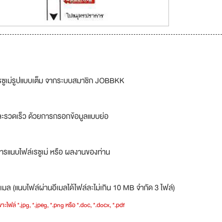
รซูเม่รูปแบบเต็ม จากระบบสมาชิก JOBBKK
ละรวดเร็ว ด้วยการกรอกข้อมูลแบบย่อ
ารแนบไฟล์เรซูเม่ หรือ ผลงานของท่าน
เมล (แนบไฟล์ผ่านอีเมลได้ไฟล์ละไม่เกิน 10 MB จำกัด 3 ไฟล์)
าะไฟล์ *.jpg, *.jpeg, *.png หรือ *.doc, *.docx, *.pdf