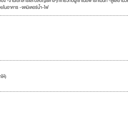
ห้อง -งานเอกสารและบิลบัญชีต่างๆที่เกี่ยวกับผู้เช่าในอพาร์ทเม้นท์ -ดูแลอำนว
ยในอาคาร -จดมิเตอร์น้ำ-ไฟ
ให้)