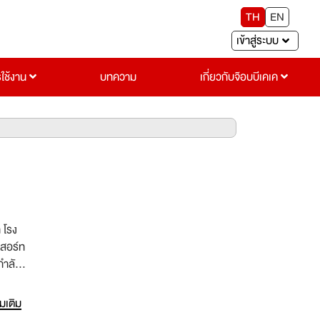
TH
EN
เข้าสู่ระบบ
รใช้งาน
บทความ
เกี่ยวกับจ๊อบบีเคเค
 โรง
ีสอร์ท
กำลัง
่มเติม