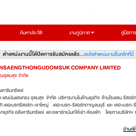
ค้นหาประวัติ
งานภูมิภาค
คู่มือกา
ตำแหน่งงานนี้ได้ปิดการรับสมัครแล้ว...
สนใจตำแหน่งงานอื่นคลิกที่นี่
NSAENGTHONGUDOMSUK COMPANY LIMITED
องอุดมสุข จำกัด
ังหาริมทรัพย์
ัท แสงเงินแสงทอง อุดมสุข จำกัด บริหารงานในด้านธุรกิจ ด้านโรงแรม รีสอร์ท
ิ เดอเบรทรีสอร์ท-เขาใหญ่ เดอะเบรท-รีสอร์ทกาญจนบุรี และ เดอะเบรท-ร
ทธุรกิจ อสังหาริมทรัพย์ และอพาร์ทเม้นท์ให้เช่า หัองพัก โดยทางบริษัทฯ 
ีคุณภาพเข้ามาร่วมงาน
อ่านเพิ