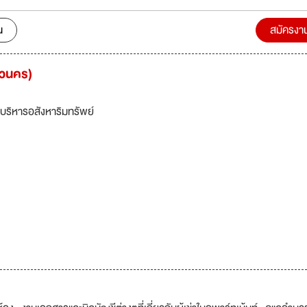
น
สมัครงา
นวนคร)
บริหารอสังหาริมทรัพย์