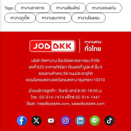
Tags :
หางานราชการ
หางานเชียงใหม่
หางานขอนแก่น
หางานภูเก็ต
หางานธนาคาร
หางานโรงแรม
บริษัท จัดหางาน จ๊อบบีเคเค ดอท คอม จำกัด
เลขที่ 625 อาคารทัศนียา ห้องเลขที่ ยูนิต ดี ชั้น 5
ซอยรามคำแหง 39 ถนนประชาอุทิศ
แขวงวังทองหลางเขตวังทองหลาง กรุงเทพฯ 10310
ฝ่ายบริการลูกค้า : จันทร์-เสาร์ 8:30-18:00 น.
โทร : 02-514-7474 แฟ็กซ์ 02-514-7447
อีเมล :
help@jobbkk.com
,
sales@jobbkk.com