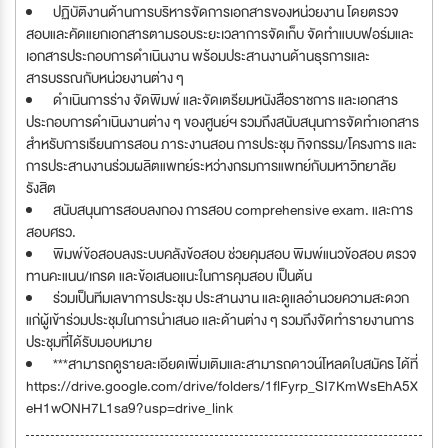
ปฏิบัติงานด้านการบริหารจัดการเอกสารของหน่วยงาน โดยตรวจ
สอบและคัดแยกเอกสารตามรอบระยะเวลาการจัดเก็บ จัดทำแบบฟอร์มและ
เอกสารประกอบการดำเนินงาน พร้อมประสานงานด้านธุรการและ
สารบรรณกับหน่วยงานต่าง ๆ
ดำเนินการร่าง จัดพิมพ์ และจัดเตรียมหนังสือราชการ และเอกสาร
ประกอบการดำเนินงานต่าง ๆ ของศูนย์ฯ รวมถึงสนับสนุนการจัดทำเอกสาร
สำหรับการเรียนการสอน ภาระงานสอน การประชุม กิจกรรม/โครงการ และ
การประสานงานร่วมผลิตแพทย์ระหว่างกรมการแพทย์กับมหาวิทยาลัย
รังสิต
สนับสนุนการสอบลงกอง การสอบ comprehensive exam. และการ
สอบศรว.
พิมพ์ข้อสอบลงระบบคลังข้อสอบ ช่วยคุมสอบ พิมพ์แนวข้อสอบ ตรวจ
ทานคะแนน/เกรด และข้อเสนอแนะในการคุมสอบ เป็นต้น
ร่วมเป็นทีมเลขาการประชุม ประสานงาน และดูแลอำนวยความสะดวก
แก่ผู้เข้าร่วมประชุมในการนำเสนอ และด้านต่าง ๆ รวมถึงจัดทำรายงานการ
ประชุมที่ได้รับมอบหมาย
***สามารถดูรายละเอียดเพิ่มเติมและสามารถดาวน์โหลดใบสมัคร ได้ที่
https://drive.google.com/drive/folders/1flFyrp_SI7KmWsEhA5X
eH1wONH7L1sa9?usp=drive_link