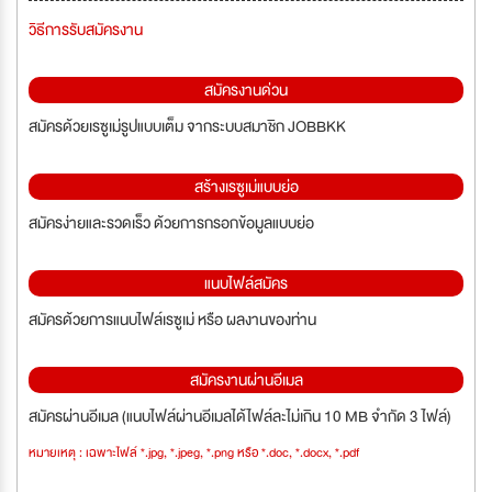
วิธีการรับสมัครงาน
สมัครงานด่วน
สมัครด้วยเรซูเม่รูปแบบเต็ม จากระบบสมาชิก JOBBKK
สร้างเรซูเม่แบบย่อ
สมัครง่ายและรวดเร็ว ด้วยการกรอกข้อมูลแบบย่อ
แนบไฟล์สมัคร
สมัครด้วยการแนบไฟล์เรซูเม่ หรือ ผลงานของท่าน
สมัครงานผ่านอีเมล
สมัครผ่านอีเมล (แนบไฟล์ผ่านอีเมลได้ไฟล์ละไม่เกิน 10 MB จำกัด 3 ไฟล์)
หมายเหตุ : เฉพาะไฟล์ *.jpg, *.jpeg, *.png หรือ *.doc, *.docx, *.pdf