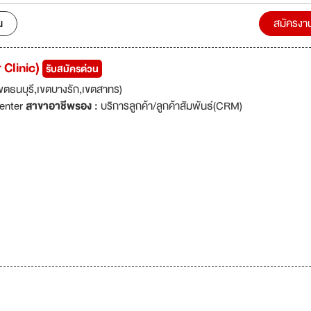
ปพร้อมกับองค์กรอย่างยั่งยืน
น
สมัครงา
 Clinic)
รับสมัครด่วน
ตธนบุรี,เขตบางรัก,เขตสาทร)
Center
สาขาอาชีพรอง :
บริการลูกค้า/ลูกค้าสัมพันธ์(CRM)