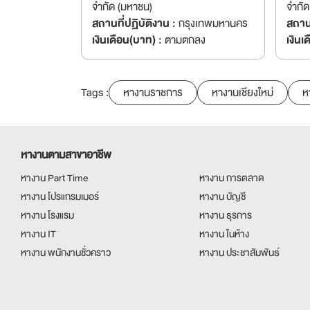
จำกัด (มหาชน)
จำกัด
สถานที่ปฏิบัติงาน :
กรุงเทพมหานคร
สถานท
เงินเดือน(บาท) :
ตามตกลง
เงินเ
Tags :
หางานราชการ
หางานเชียงใหม่
ห
หางานตามสาขาอาชีพ
หางาน Part Time
หางาน การตลาด
หางาน โปรแกรมเมอร์
หางาน บัญชี
หางาน โรงแรม
หางาน ธุรการ
หางาน IT
หางาน ในห้าง
หางาน พนักงานชั่วคราว
หางาน ประชาสัมพันธ์