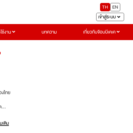
TH
EN
เข้าสู่ระบบ
รใช้งาน
บทความ
เกี่ยวกับจ๊อบบีเคเค
D
ของไทย
ด
กำลัง
มถึง
่มเติม
มุ่ง