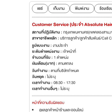
มั่น ได้ร่วมเติบโตไ
แชร์
เก็บงาน
พิมพ์งาน
ร้องเรีย
Customer Service (ประจำ Absolute Hair
สถานที่ปฏิบัติงาน :
กรุงเทพมหานคร(เขตคลองสาน,เข
สาขาอาชีพหลัก :
บริการลูกค้า/ลูกค้าสัมพันธ์/Call 
รูปแบบงาน :
งานประจำ
ระดับตำแหน่งงาน :
เจ้าหน้าที่
จำนวนที่รับ :
1 ตำแหน่ง
เงินเดือน(บาท) :
ตามตกลง
วันทำงาน :
ตามที่บริษัทกำหนด
วันหยุด :
ไม่ระบุ
เวลาทำงาน :
08:30 - 17:30
เวลาทำงานอื่นๆ :
ไม่ระบุ
หน้าที่ความรับผิดชอบ
ดูแลลูกค้าหน้าร้านและออนไลน์