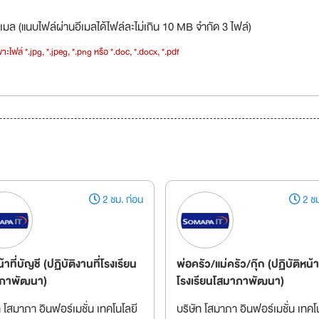
เมล (แนบไฟล์ผ่านอีเมลได้ไฟล์ละไม่เกิน 10 MB จำกัด 3 ไฟล์)
าะไฟล์ *.jpg, *.jpeg, *.png หรือ *.doc, *.docx, *.pdf
2 ชม. ก่อน
2 ชม
น้าที่บัญชี (ปฏิบัติงานที่โรงเรียน
พ่อครัว/แม่ครัว/กุ๊ก (ปฏิบัติหน้าที
ภาพัฒนา)
โรงเรียนโสมาภาพัฒนา)
ท โสมาภา อินฟอร์เมชั่น เทคโนโลยี
บริษัท โสมาภา อินฟอร์เมชั่น เทคโ