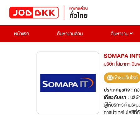
หน้าแรก
ค้นหางานด่วน
ค้นหางาน
SOMAPA INF
บริษัท โสมาภา อินฟ
เข้าชมเว็บไซต์
ประเภทธุรกิจ :
คอ
เกี่ยวกับเรา :
บริษั
ผู้ให้บริการด้านร
การนำเทคโนโลยีที่ท
ทะเบียน 200 ล้านบ
มองหาน้อง ๆ คนรุ่
ยังมีโอกาสได้เดิน