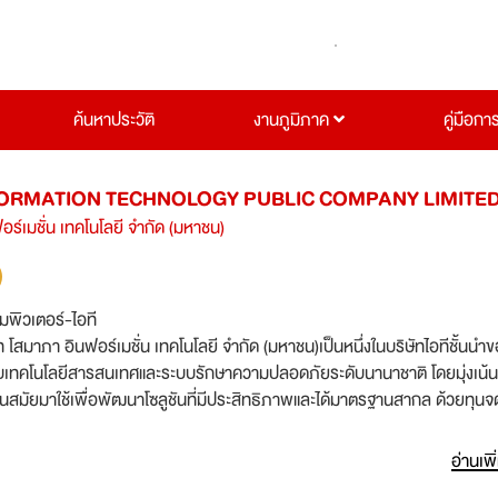
ค้นหาประวัติ
งานภูมิภาค
คู่มือกา
ORMATION TECHNOLOGY PUBLIC COMPANY LIMITE
อร์เมชั่น เทคโนโลยี จำกัด (มหาชน)
มพิวเตอร์-ไอที
ท โสมาภา อินฟอร์เมชั่น เทคโนโลยี จำกัด (มหาชน)เป็นหนึ่งในบริษัทไอทีชั้นนำ
ะบบเทคโนโลยีสารสนเทศและระบบรักษาความปลอดภัยระดับนานาชาติ โดยมุ่งเน้น
ันสมัยมาใช้เพื่อพัฒนาโซลูชันที่มีประสิทธิภาพและได้มาตรฐานสากล ด้วยทุนจ
าท อยู่ระหว่างการขยายงานทั้งในภาครัฐและเอกชนทั้งในประเทศและต่างประเทศ
นใหม่ที่ต้องการหาประสบการณ์กับโครงการขนาดใหญ่และพัฒนาทักษะฝีมือ รว
อ่านเพิ
ทางต่างประเทศอีกด้วย Somapa เปิดโอกาสให้บุคลากรที่มีความสามารถและความ