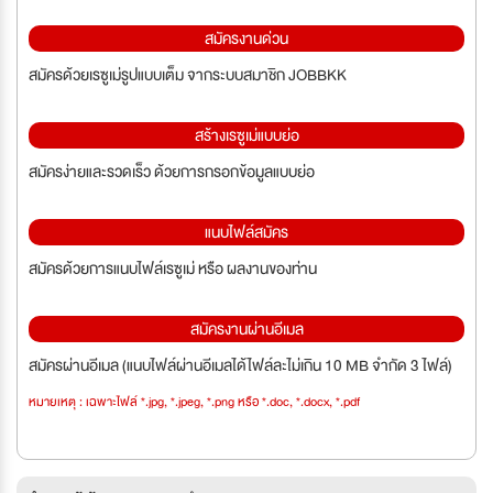
สมัครงานด่วน
สมัครด้วยเรซูเม่รูปแบบเต็ม จากระบบสมาชิก JOBBKK
สร้างเรซูเม่แบบย่อ
สมัครง่ายและรวดเร็ว ด้วยการกรอกข้อมูลแบบย่อ
แนบไฟล์สมัคร
สมัครด้วยการแนบไฟล์เรซูเม่ หรือ ผลงานของท่าน
สมัครงานผ่านอีเมล
สมัครผ่านอีเมล (แนบไฟล์ผ่านอีเมลได้ไฟล์ละไม่เกิน 10 MB จำกัด 3 ไฟล์)
หมายเหตุ : เฉพาะไฟล์ *.jpg, *.jpeg, *.png หรือ *.doc, *.docx, *.pdf