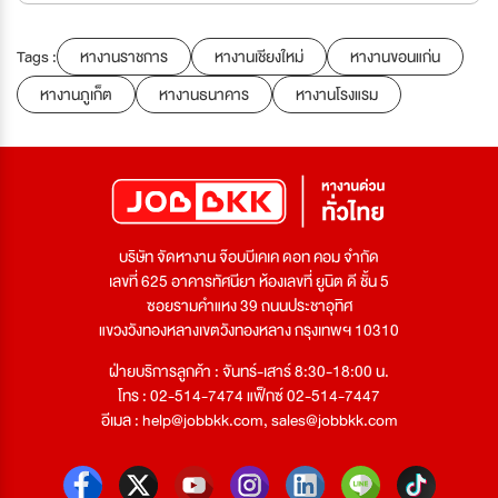
Tags :
หางานราชการ
หางานเชียงใหม่
หางานขอนแก่น
หางานภูเก็ต
หางานธนาคาร
หางานโรงแรม
บริษัท จัดหางาน จ๊อบบีเคเค ดอท คอม จำกัด
เลขที่ 625 อาคารทัศนียา ห้องเลขที่ ยูนิต ดี ชั้น 5
ซอยรามคำแหง 39 ถนนประชาอุทิศ
แขวงวังทองหลางเขตวังทองหลาง กรุงเทพฯ 10310
ฝ่ายบริการลูกค้า : จันทร์-เสาร์ 8:30-18:00 น.
โทร : 02-514-7474 แฟ็กซ์ 02-514-7447
อีเมล :
help@jobbkk.com
,
sales@jobbkk.com