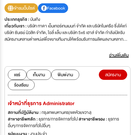
เข้าชมเว็บไซต์
Facebook
ประเภทธุรกิจ :
บันเทิง
เกี่ยวกับเรา :
บริษัท ทาดา เอ็นเทอร์เทนเมนท์ จำกัด และบริษัทในเครือ ซึ่งได้แก่
บริษัท ซันเรย์ มิวสิค จำกัด, ไอลี่ แล็บ และบริษัท 5x6 เฮาส์ จำกัด กำลังเปิดรับ
สมัครงานหลายตำแหน่งเพื่อขยายทีมงานให้พร้อมรับการผลิตผลงานหลาก
หลายประเภท ทั้งวงบอยกรุ๊ป เกิร์ลกรุ๊ป หรืองานคอนเทนต์ต่าง ๆ ผลงานที่อาจ
จะผ่านตาท่านมาแล้ว คือศิลปินกลุ่ม BUS, DICE และ MXFRUIT เราชอบคน
อ่านเพิ่มเติม
ทุ่มเท มีแพชั่นและรักในสิ่งที่ตัวเองทำ เราทำงานเป็นทีม และเราก็พร้อมลุยในทุก
สถานการณ์เพื่อให้ได้งานที่ดีที่สุดออกสู่สายตาประชาชน ถ้าคุณสนใจอยากเป็น
ส่วนหนึ่งของทีม และมาทำเรื่องสนุก ๆ ไปด้วยกัน ยื่นใบสมัครเข้ามาได้ทางอีเมล
แชร์
เก็บงาน
พิมพ์งาน
สมัครงาน
บริษัท
ร้องเรียน
เจ้าหน้าที่ธุรการ Administrator
สถานที่ปฏิบัติงาน :
กรุงเทพมหานคร(เขตห้วยขวาง)
สาขาอาชีพหลัก :
ธุรการ/การจัดการทั่วไป
สาขาอาชีพรอง :
ธุรการ
อื่นๆ/การจัดการทั่วไปอื่นๆ
รูปแบบงาน :
งานประจำ