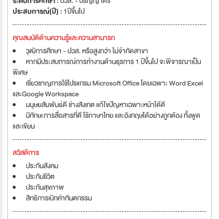
ระดับการศึกษา :
ปวส. - ปริญญาตรี
ประสบการณ์(ปี) :
1ปีขึ้นไป
คุณสมบัติด้านความรู้และความสามารถ
วุฒิการศึกษา - ปวส. หรือสูงกว่า ไม่จำกัดสาขา
หากมีประสบการณ์การทำงานด้านธุรการ 1 ปีขึ้นไป จะพิจารณาเป็น
พิเศษ
เชี่ยวชาญการใช้โปรแกรม Microsoft Office โดยเฉพาะ Word Excel
และGoogle Workspace
มนุษยสัมพันธ์ดี ช่างสังเกต แก้ไขปัญหาเฉพาะหน้าได้ดี
มีทักษะการสื่อสารที่ดี ใช้ภาษาไทย และอังกฤษได้อย่างถูกต้อง ทั้งพูด
และเขียน
สวัสดิการ
ประกันสังคม
ประกันชีวิต
ประกันสุขภาพ
สิทธิการเบิกค่าทันตกรรม