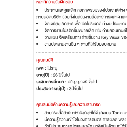
หน้าที่ความรับผิดชอบ
ประสานและดูแลจัดการภาพรวมของโปรเจกต์ต่าง ๆ ที่
ภายนอกบริษัท รวมทั้งในส่วนงานสื่อสารการตลาด แล
จัดเตรียมเอกสารเพื่อเปิดโปรเจกต์ ทำงบประมาณ
จัดการงานโปรดักชั่นขนาดเล็ก เช่น ถ่ายคอนเทนต
วางแผน จัดเตรียมการถ่ายชิ้นงาน Key Visual ข
งานประสานงานอื่น ๆ ตามที่ได้รับมอบหมาย
คุณสมบัติ
เพศ :
ไม่ระบุ
อายุ(ปี) :
26 ปีขึ้นไป
ระดับการศึกษา :
ปริญญาตรี ขึ้นไป
ประสบการณ์(ปี) :
3ปีขึ้นไป
คุณสมบัติด้านความรู้และความสามารถ
สามารถสื่อสารภาษาอังกฤษได้ดี (คะแนน Toeic ม
มีความรู้ความเข้าใจในวงการดนตรี การผลิตเพลง 
ถ้ามีประสบการณ์ดูแลและพัฒนาศิลปินด้วย จะได้