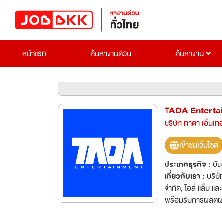
หน้าแรก
ค้นหางานด่วน
ค้นหางาน
TADA Entertai
บริษัท ทาดา เอ็นเท
เข้าชมเว็บไซต์
ประเภทธุรกิจ :
บัน
เกี่ยวกับเรา :
บริษั
จำกัด, ไอลี่ แล็บ และบริษัท 5x6 เฮาส์ จำกั
พร้อมรับการผลิตผลงานหลากหลายประเภท ทั
งานที่อาจจะผ่านตาท่านมา