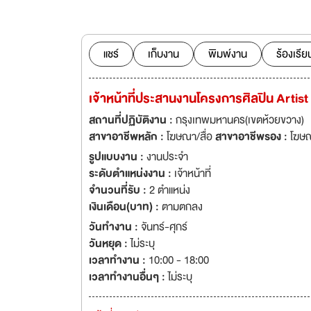
และรักในสิ่งที่ตัวเองทำ เราทำงานเป็นทีม และเราก็พร
สายตาประชาชน ถ้าคุณสนใจอยากเป็นส่วนหนึ่งของทีม และมาทำเรื่องสนุก ๆ ไปด้วยกัน ยื่นใบสมัครเข้า
มาได้ทางอีเมลบริษั
แชร์
เก็บงาน
พิมพ์งาน
ร้องเรีย
เจ้าหน้าที่ประสานงานโครงการศิลปิน Artis
สถานที่ปฏิบัติงาน :
กรุงเทพมหานคร(เขตห้วยขวาง)
สาขาอาชีพหลัก :
โฆษณา/สื่อ
สาขาอาชีพรอง :
โฆษณ
รูปแบบงาน :
งานประจำ
ระดับตำแหน่งงาน :
เจ้าหน้าที่
จำนวนที่รับ :
2 ตำแหน่ง
เงินเดือน(บาท) :
ตามตกลง
วันทำงาน :
จันทร์-ศุกร์
วันหยุด :
ไม่ระบุ
เวลาทำงาน :
10:00 - 18:00
เวลาทำงานอื่นๆ :
ไม่ระบุ