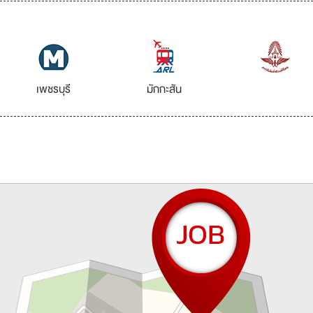
เพชรบุรี
มักกะสัน