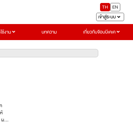
TH
EN
เข้าสู่ระบบ
รใช้งาน
บทความ
เกี่ยวกับจ๊อบบีเคเค
ิค