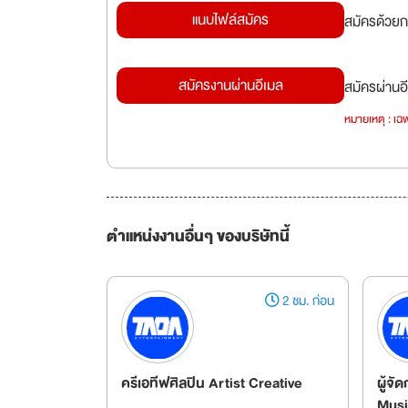
แนบไฟล์สมัคร
สมัครด้วยก
สมัครงานผ่านอีเมล
สมัครผ่านอี
หมายเหตุ : เฉพ
ตำแหน่งงานอื่นๆ ของบริษัทนี้
2 ชม. ก่อน
ครีเอทีฟศิลปิน Artist Creative
ผู้จ
Musi