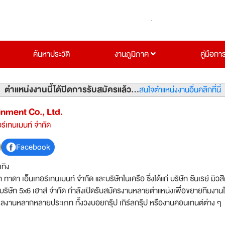
ค้นหาประวัติ
งานภูมิภาค
คู่มือกา
ตำแหน่งงานนี้ได้ปิดการรับสมัครแล้ว...
สนใจตำแหน่งงานอื่นคลิกที่นี่
nment Co., Ltd.
อร์เทนเมนท์ จำกัด
Facebook
เทิง
ท ทาดา เอ็นเทอร์เทนเมนท์ จำกัด และบริษัทในเครือ ซึ่งได้แก่ บริษัท ซันเรย์ มิวส
ด กำลังเปิดรับสมัครงานหลายตำแหน่งเพื่อขยายทีมงานให้
้งวงบอยกรุ๊ป เกิร์ลกรุ๊ป หรืองานคอนเทนต์ต่าง ๆ ผล
แล้ว คือศิลปินกลุ่ม BUS, DICE และ MXFRUIT เราชอบคนทุ่มเท มีแพชั่น