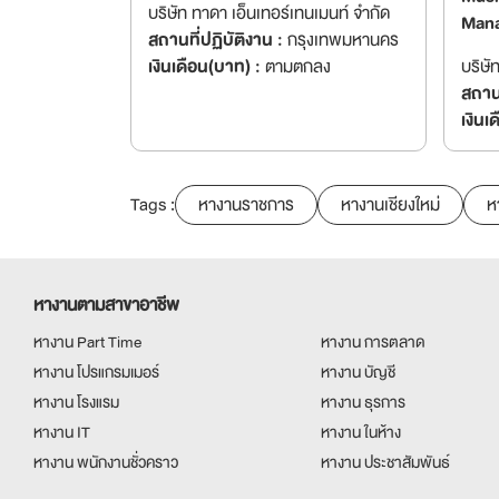
บริษัท ทาดา เอ็นเทอร์เทนเมนท์ จำกัด
Man
สถานที่ปฏิบัติงาน :
กรุงเทพมหานคร
เงินเดือน(บาท) :
ตามตกลง
บริษั
สถานท
เงินเ
Tags :
หางานราชการ
หางานเชียงใหม่
ห
หางานตามสาขาอาชีพ
หางาน Part Time
หางาน การตลาด
หางาน โปรแกรมเมอร์
หางาน บัญชี
หางาน โรงแรม
หางาน ธุรการ
หางาน IT
หางาน ในห้าง
หางาน พนักงานชั่วคราว
หางาน ประชาสัมพันธ์