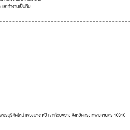
ำ และทำงานเป็นทีม
พชรบุรีตัดใหม่ แขวงบางกะปิ เขตห้วยขวาง จังหวัดกรุงเทพมหานคร 10310