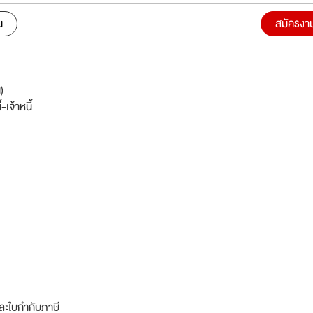
น
สมัครงา
)
-เจ้าหนี้
และใบกำกับภาษี