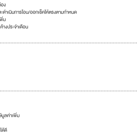
ต้อง
และดำเนินการโอน/ออกเช็คให้ตรงตามกำหนด
พิ่ม
งค้างประจำเดือน
ีมูลค่าเพิ่ม
ด้ดี