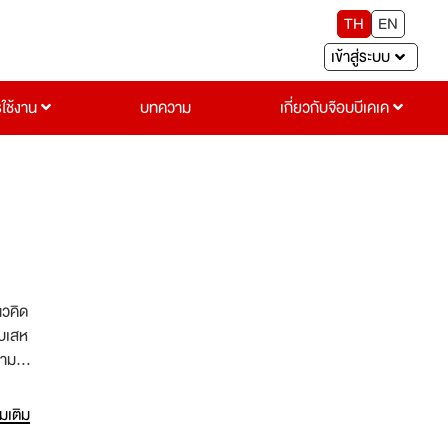
TH
EN
เข้าสู่ระบบ
รใช้งาน
บทความ
เกี่ยวกับจ๊อบบีเคเค
ยบเสห
วามสุข
บริการ
ด การ
่มเติม