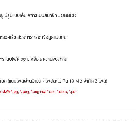
รซูเม่รูปแบบเต็ม จากระบบสมาชิก JOBBKK
ละรวดเร็ว ด้วยการกรอกข้อมูลแบบย่อ
ารแนบไฟล์เรซูเม่ หรือ ผลงานของท่าน
เมล (แนบไฟล์ผ่านอีเมลได้ไฟล์ละไม่เกิน 10 MB จำกัด 3 ไฟล์)
าะไฟล์ *.jpg, *.jpeg, *.png หรือ *.doc, *.docx, *.pdf