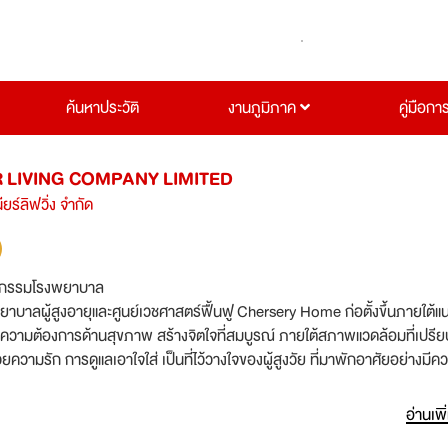
ค้นหาประวัติ
งานภูมิภาค
คู่มือกา
R LIVING COMPANY LIMITED
นียร์ลิฟวิ่ง จำกัด
จกรรมโรงพยาบาล
บาลผู้สูงอายุและศูนย์เวชศาสตร์ฟื้นฟู Chersery Home ก่อตั้งขึ้นภายใต้แนวคิด
ามความต้องการด้านสุขภาพ สร้างจิตใจที่สมบูรณ์ ภายใต้สภาพแวดล้อมที่เปรี
้วยความรัก การดูแลเอาใจใส่ เป็นที่ไว้วางใจของผู้สูงวัย ที่มาพักอาศัยอย่างมีค
มสร้างความสัมพันธ์ในครอบครัว ตั้งอยู่ใจกลางเมืองธนบุรี กรุงเทพมหานคร ให้
ุ ระยะสั้น ระยะยาว และรูปแบบเนอร์สซิ่งโฮมระดับพรีเมียม บริการดูแลหลังผ่าตั
อ่านเพิ
ิการดูแลผู้ป่วยที่มีปัญหาเฉพาะด้านและหลังออกจากโรงพยาบาล