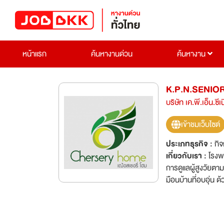
หน้าแรก
ค้นหางานด่วน
ค้นหางาน
K.P.N.SENIO
บริษัท เค.พี.เอ็น.ซีเ
เข้าชมเว็บไซต์
ประเภทธุรกิจ :
กิ
เกี่ยวกับเรา :
โรงพยา
การดูแลผู้สูงวัยต
มือนบ้านที่อบอุ่น ด
อีกทั้งยังช่วยเสริ
ดูแลฟื้นฟูผู้สูงอาย
ฟื้นฟูสมรรถภาพ บร