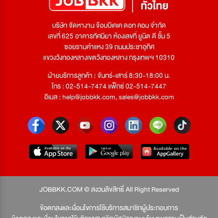
บริษัท จัดหางาน จ๊อบบีเคเค ดอท คอม จำกัด
เลขที่ 625 อาคารทัศนียา ห้องเลขที่ ยูนิต ดี ชั้น 5
ซอยรามคำแหง 39 ถนนประชาอุทิศ
แขวงวังทองหลางเขตวังทองหลาง กรุงเทพฯ 10310
ฝ่ายบริการลูกค้า : จันทร์-เสาร์ 8:30-18:00 น.
โทร : 02-514-7474 แฟ็กซ์ 02-514-7447
อีเมล :
help@jobbkk.com
,
sales@jobbkk.com
JOBBKK.COM © สงวนลิขสิทธิ์ All Right Reserved
ข้อตกลงและเงื่อนไขการใช้บริการสมาชิกผู้ประกอบการ