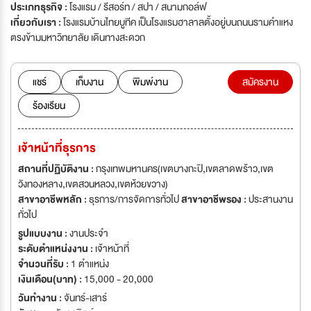
ประเภทธุรกิจ :
โรงแรม / รีสอร์ท / สปา / สนามกอล์ฟ
เกี่ยวกับเรา :
โรงแรมบ้านไทยบูทีค เป็นโรงแรมฮาลาลตั้งอยู่บนถนนรามคำแหง
ตรงข้ามมหาวิทยาลัย เดินทางสะดวก
แชร์
เก็บงาน
พิมพ์งาน
สมัครงาน
ร้องเรียน
เจ้าหน้าที่ธุรการ
สถานที่ปฏิบัติงาน :
กรุงเทพมหานคร(เขตบางกะปิ,เขตลาดพร้าว,เขต
วังทองหลาง,เขตสวนหลวง,เขตห้วยขวาง)
สาขาอาชีพหลัก :
ธุรการ/การจัดการทั่วไป
สาขาอาชีพรอง :
ประสานงาน
ทั่วไป
รูปแบบงาน :
งานประจำ
ระดับตำแหน่งงาน :
เจ้าหน้าที่
จำนวนที่รับ :
1 ตำแหน่ง
เงินเดือน(บาท) :
15,000 - 20,000
วันทำงาน :
จันทร์-เสาร์