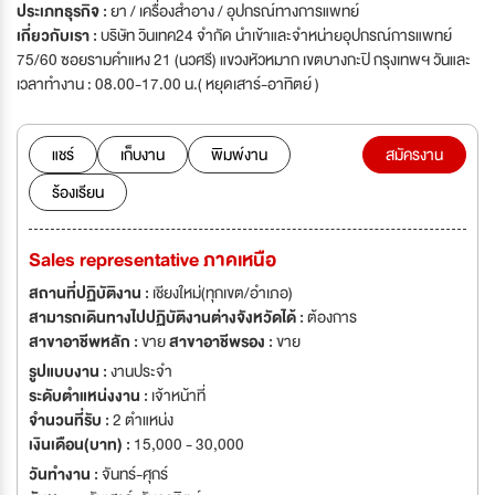
ประเภทธุรกิจ :
ยา / เครื่องสำอาง / อุปกรณ์ทางการแพทย์
เกี่ยวกับเรา :
บริษัท วินเทค24 จำกัด นำเข้าและจำหน่ายอุปกรณ์การแพทย์
75/60 ซอยรามคำแหง 21 (นวศรี) แขวงหัวหมาก เขตบางกะปิ กรุงเทพฯ วันและ
เวลาทำงาน : 08.00-17.00 น.( หยุดเสาร์-อาทิตย์ )
แชร์
เก็บงาน
พิมพ์งาน
สมัครงาน
ร้องเรียน
Sales representative ภาคเหนือ
สถานที่ปฏิบัติงาน :
เชียงใหม่(ทุกเขต/อำเภอ)
สามารถเดินทางไปปฏิบัติงานต่างจังหวัดได้ :
ต้องการ
สาขาอาชีพหลัก :
ขาย
สาขาอาชีพรอง :
ขาย
รูปแบบงาน :
งานประจำ
ระดับตำแหน่งงาน :
เจ้าหน้าที่
จำนวนที่รับ :
2 ตำแหน่ง
เงินเดือน(บาท) :
15,000 - 30,000
วันทำงาน :
จันทร์-ศุกร์