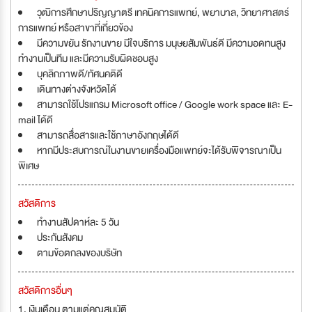
วุฒิการศึกษาปริญญาตรี เทคนิคการแพทย์, พยาบาล, วิทยาศาสตร์
การแพทย์ หรือสาขาที่เกี่ยวข้อง
มีความขยัน รักงานขาย มีใจบริการ มนุษยสัมพันธ์ดี มีความอดทนสูง
ทำงานเป็นทีม และมีความรับผิดชอบสูง
บุคลิกภาพดี/ทัศนคติดี
เดินทางต่างจังหวัดได้
สามารถใช้โปรแกรม Microsoft office / Google work space และ E-
mail ได้ดี
สามารถสื่อสารและใช้ภาษาอังกฤษได้ดี
หากมีประสบการณ์ในงานขายเครื่องมือแพทย์จะได้รับพิจารณาเป็น
พิเศษ
สวัสดิการ
ทำงานสัปดาห์ละ 5 วัน
ประกันสังคม
ตามข้อตกลงของบริษัท
สวัสดิการอื่นๆ
1. เงินเดือน ตามแต่คุณสมบัติ