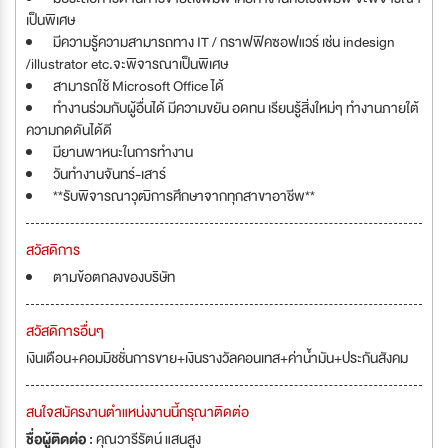
เป็นพิเศษ
มีความรู้ความสามารถทาง IT / กราฟฟิคซอฟแวร์ เช่น indesign
/illustrator etc.จะพิจารณาเป็นพิเศษ
สามารถใช้ Microsoft Office ได้
ทำงานร่วมกับผู้อื่นได้ มีความขยัน อดทน เรียนรู้สิ่งใหม่ๆ ทำงานภายใต้
ความกดดันได้ดี
มียานพาหนะในการทำงาน
วันทำงานจันทร์-เสาร์
**รับพิจารณาวุฒิการศึกษาจากทุกสาขาอาชีพ**
สวัสดิการ
ตามข้อตกลงของบริษัท
สวัสดิการอื่นๆ
เงินเดือน+คอมมิชชั่นการขาย+เงินรางวัลคอนเทส+ค่าน้ำมัน+ประกันสังคม
สนใจสมัครงานตำแหน่งงานนี้กรุณาติดต่อ
ชื่อผู้ติดต่อ :
คุณวารีรัตน์ แสนสูง