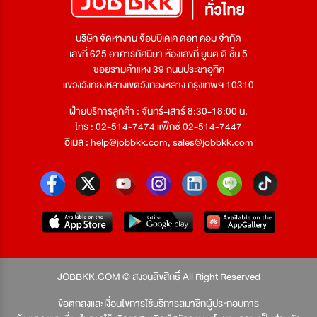
บริษัท จัดหางาน จ๊อบบีเคเค ดอท คอม จำกัด
เลขที่ 625 อาคารทัศนียา ห้องเลขที่ ยูนิต ดี ชั้น 5
ซอยรามคำแหง 39 ถนนประชาอุทิศ
แขวงวังทองหลางเขตวังทองหลาง กรุงเทพฯ 10310
ฝ่ายบริการลูกค้า : จันทร์-เสาร์ 8:30-18:00 น.
โทร : 02-514-7474 แฟ็กซ์ 02-514-7447
อีเมล :
help@jobbkk.com
,
sales@jobbkk.com
JOBBKK.COM © สงวนลิขสิทธิ์ All Right Reserved
ข้อตกลงและเงื่อนไขการใช้บริการสมาชิกผู้ประกอบการ