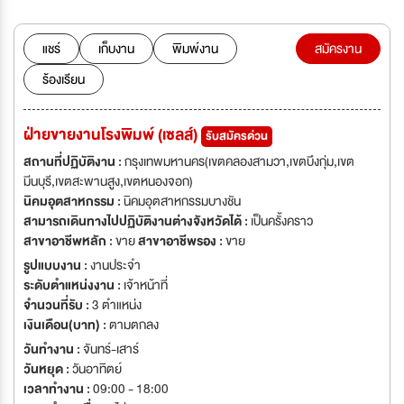
แชร์
เก็บงาน
พิมพ์งาน
สมัครงาน
ร้องเรียน
ฝ่ายขายงานโรงพิมพ์ (เซลส์)
รับสมัครด่วน
สถานที่ปฏิบัติงาน :
กรุงเทพมหานคร(เขตคลองสามวา,เขตบึงกุ่ม,เขต
มีนบุรี,เขตสะพานสูง,เขตหนองจอก)
นิคมอุตสาหกรรม :
นิคมอุตสาหกรรมบางชัน
สามารถเดินทางไปปฏิบัติงานต่างจังหวัดได้ :
เป็นครั้งคราว
สาขาอาชีพหลัก :
ขาย
สาขาอาชีพรอง :
ขาย
รูปแบบงาน :
งานประจำ
ระดับตำแหน่งงาน :
เจ้าหน้าที่
จำนวนที่รับ :
3 ตำแหน่ง
เงินเดือน(บาท) :
ตามตกลง
วันทำงาน :
จันทร์-เสาร์
วันหยุด :
วันอาทิตย์
เวลาทำงาน :
09:00 - 18:00