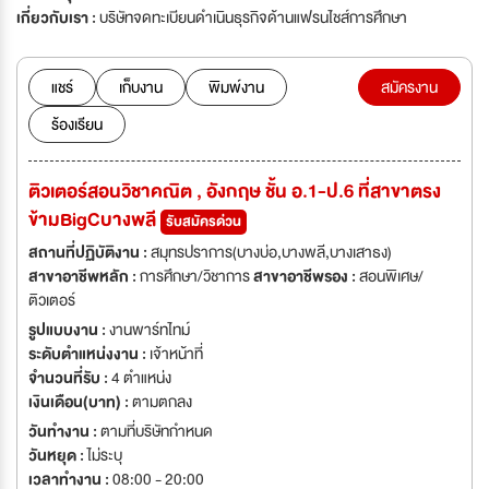
เกี่ยวกับเรา :
บริษัทจดทะเบียนดำเนินธุรกิจด้านแฟรนไชส์การศึกษา
แชร์
เก็บงาน
พิมพ์งาน
สมัครงาน
ร้องเรียน
ติวเตอร์สอนวิชาคณิต , อังกฤษ ชั้น อ.1-ป.6 ที่สาขาตรง
ข้ามBigCบางพลี
รับสมัครด่วน
สถานที่ปฏิบัติงาน :
สมุทรปราการ(บางบ่อ,บางพลี,บางเสาธง)
สาขาอาชีพหลัก :
การศึกษา/วิชาการ
สาขาอาชีพรอง :
สอนพิเศษ/
ติวเตอร์
รูปแบบงาน :
งานพาร์ทไทม์
ระดับตำแหน่งงาน :
เจ้าหน้าที่
จำนวนที่รับ :
4 ตำแหน่ง
เงินเดือน(บาท) :
ตามตกลง
วันทำงาน :
ตามที่บริษัทกำหนด
วันหยุด :
ไม่ระบุ
เวลาทำงาน :
08:00 - 20:00