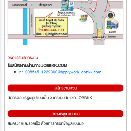
วิธีการรับสมัครงาน
รับสมัครงานผ่านทาง JOBBKK.COM
hr_208545_1229306@applywork.jobbkk.com
สมัครงานด่วน
สมัครด้วยเรซูเม่รูปแบบเต็ม จากระบบสมาชิก JOBBKK
สร้างเรซูเม่แบบย่อ
สมัครง่ายและรวดเร็ว ด้วยการกรอกข้อมูลแบบย่อ