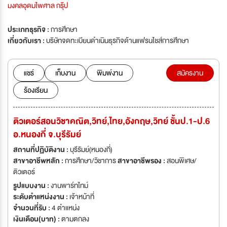
มงคลอุดมไพศาล กรุ๊ป
ประเภทธุรกิจ :
การศึกษา
เกี่ยวกับเรา :
บริษัทจดทะเบียนดำเนินธุรกิจด้านแฟรนไชส์การศึกษา
แชร์
เก็บงาน
พิมพ์งาน
สมัครงาน
ร้องเรียน
ติวเตอร์สอนวิชาคณิต,วิทย์,ไทย,อังกฤษ,วิทย์ ชั้นป.1-ป.6
อ.หนองกี่ จ.บุรีรัมย์
สถานที่ปฏิบัติงาน :
บุรีรัมย์(หนองกี่)
สาขาอาชีพหลัก :
การศึกษา/วิชาการ
สาขาอาชีพรอง :
สอนพิเศษ/
ติวเตอร์
รูปแบบงาน :
งานพาร์ทไทม์
ระดับตำแหน่งงาน :
เจ้าหน้าที่
จำนวนที่รับ :
4 ตำแหน่ง
เงินเดือน(บาท) :
ตามตกลง