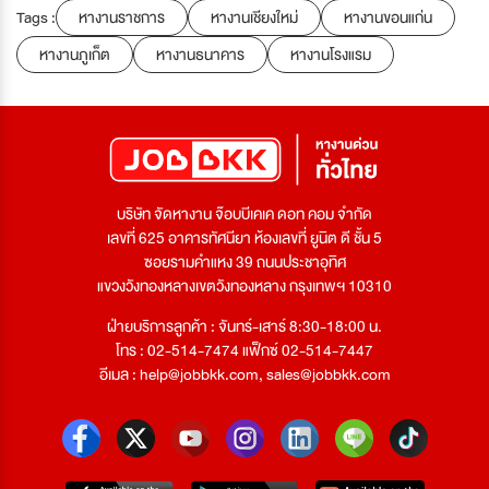
Tags :
หางานราชการ
หางานเชียงใหม่
หางานขอนแก่น
หางานภูเก็ต
หางานธนาคาร
หางานโรงแรม
บริษัท จัดหางาน จ๊อบบีเคเค ดอท คอม จำกัด
เลขที่ 625 อาคารทัศนียา ห้องเลขที่ ยูนิต ดี ชั้น 5
ซอยรามคำแหง 39 ถนนประชาอุทิศ
แขวงวังทองหลางเขตวังทองหลาง กรุงเทพฯ 10310
ฝ่ายบริการลูกค้า : จันทร์-เสาร์ 8:30-18:00 น.
โทร : 02-514-7474 แฟ็กซ์ 02-514-7447
อีเมล :
help@jobbkk.com
,
sales@jobbkk.com