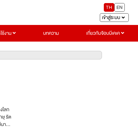
TH
EN
เข้าสู่ระบบ
รใช้งาน
บทความ
เกี่ยวกับจ๊อบบีเคเค
องโลก
ษุ รัต
ย์นาย
ของคณะ