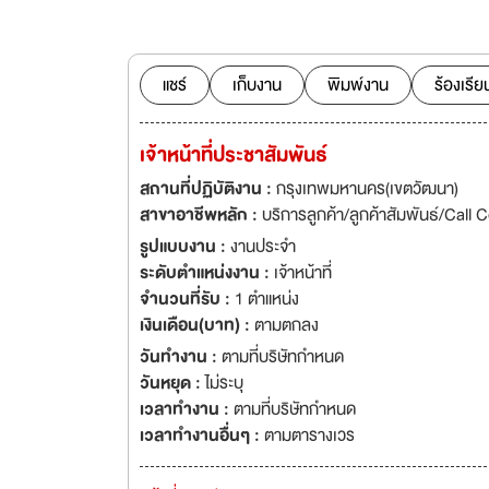
แพทยศาสตร์ โรงพยา
(Peripheral Retina
ใช้เป็นบรรทัดฐานอ้า
แชร์
เก็บงาน
พิมพ์งาน
ร้องเรีย
เจ้าหน้าที่ประชาสัมพันธ์
สถานที่ปฏิบัติงาน :
กรุงเทพมหานคร(เขตวัฒนา)
สาขาอาชีพหลัก :
บริการลูกค้า/ลูกค้าสัมพันธ์/Call 
รูปแบบงาน :
งานประจำ
ระดับตำแหน่งงาน :
เจ้าหน้าที่
จำนวนที่รับ :
1 ตำแหน่ง
เงินเดือน(บาท) :
ตามตกลง
วันทำงาน :
ตามที่บริษัทกำหนด
วันหยุด :
ไม่ระบุ
เวลาทำงาน :
ตามที่บริษัทกำหนด
เวลาทำงานอื่นๆ :
ตามตารางเวร