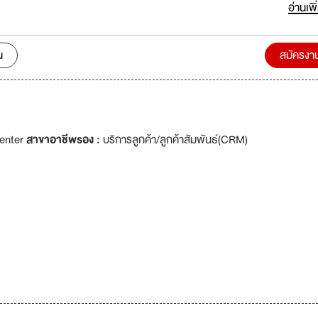
บาลรามาธิบดี ทั้งยังเป็นผู้ค้นคว้าวิจัยลักษณะภายในของจอประสาทตา
อ่านเพิ
) ในภาวะปกติได้สำเร็จ กลายเป็นหลักวิชาพื้นฐานทางจักษุวิทยา ที่จักษุแพทย์ทั
งอิงจนถึงปัจจุบัน
น
สมัครงา
Center
สาขาอาชีพรอง :
บริการลูกค้า/ลูกค้าสัมพันธ์(CRM)