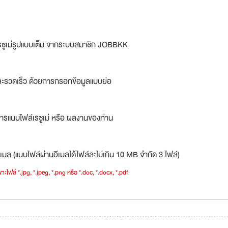
รซูเม่รูปแบบเต็ม จากระบบสมาชิก JOBBKK
ละรวดเร็ว ด้วยการกรอกข้อมูลแบบย่อ
ารแนบไฟล์เรซูเม่ หรือ ผลงานของท่าน
เมล (แนบไฟล์ผ่านอีเมลได้ไฟล์ละไม่เกิน 10 MB จำกัด 3 ไฟล์)
าะไฟล์ *.jpg, *.jpeg, *.png หรือ *.doc, *.docx, *.pdf