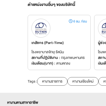
ตำแหน่งงานอื่นๆ ของบริษัทนี้
6 ชม. ก่อน
เภสัชกร (Part-Time)
ผู้ช
โรงพยาบาลจักษุ รัตนิน
โรงพย
สถานที่ปฏิบัติงาน :
กรุงเทพมหานคร
สถานท
เงินเดือน(บาท) :
ตามตกลง
เงินเ
Tags :
หางานราชการ
หางานเชียงใหม่
ห
หางานตามสาขาอาชีพ