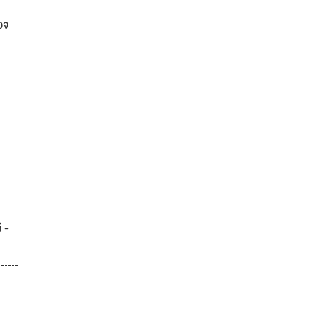
วจ
ี -