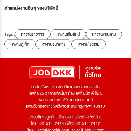
ตำแหน่งงานอื่นๆ ของบริษัทนี้
Tags :
หางานราชการ
หางานเชียงใหม่
หางานขอนแก่น
หางานภูเก็ต
หางานธนาคาร
หางานโรงแรม
บริษัท จัดหางาน จ๊อบบีเคเค ดอท คอม จำกัด
เลขที่ 625 อาคารทัศนียา ห้องเลขที่ ยูนิต ดี ชั้น 5
ซอยรามคำแหง 39 ถนนประชาอุทิศ
แขวงวังทองหลางเขตวังทองหลาง กรุงเทพฯ 10310
ฝ่ายบริการลูกค้า : จันทร์-เสาร์ 8:30-18:00 น.
โทร : 02-514-7474 แฟ็กซ์ 02-514-7447
อีเมล :
help@jobbkk.com
,
sales@jobbkk.com