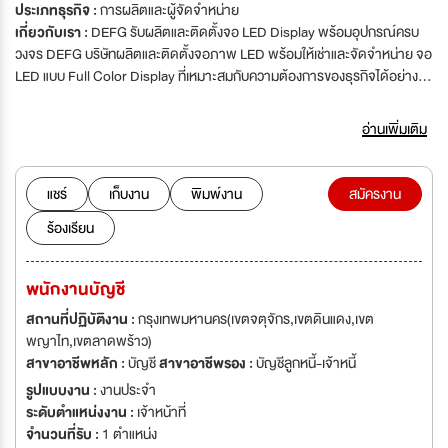
ประเภทธุรกิจ :
การผลิตและผู้จัดจำหน่าย
เกี่ยวกับเรา :
DEFG รับผลิตและติดตั้งจอ LED Display พร้อมอุปกรณ์ครบ
วงจร DEFG บริษัทผลิตและติดตั้งจอภาพ LED พร้อมให้เช่าและจัดจำหน่าย จอ
LED แบบ Full Color Display ที่เหมาะสมกับความต้องการของธุรกิจได้อย่าง
ครบวงจร ด้วยจอภาพ LED Display คุณภาพสูง และอุปรณ์เสริมที่ได้
มาตรฐานเพื่อการติดตั้งป้ายโฆษณา LED
อ่านเพิ่มเติม
แชร์
เก็บงาน
พิมพ์งาน
สมัครงาน
ร้องเรียน
พนักงานบัญชี
สถานที่ปฏิบัติงาน :
กรุงเทพมหานคร(เขตจตุจักร,เขตดินแดง,เขต
พญาไท,เขตลาดพร้าว)
สาขาอาชีพหลัก :
บัญชี
สาขาอาชีพรอง :
บัญชีลูกหนี้-เจ้าหนี้
รูปแบบงาน :
งานประจำ
ระดับตำแหน่งงาน :
เจ้าหน้าที่
จำนวนที่รับ :
1 ตำแหน่ง