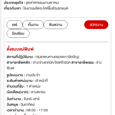
ประเภทธุรกิจ :
อุตสาหกรรมยานพาหนะ
เกี่ยวกับเรา :
โรงงานผลิตอะไหล่ชิ้นส่วนรถยนต์
แชร์
เก็บงาน
พิมพ์งาน
สมัครงาน
ร้องเรียน
ตั้งแบบแม่พิมพ์
สถานที่ปฏิบัติงาน :
กรุงเทพมหานคร(เขตภาษีเจริญ)
สาขาอาชีพหลัก :
ช่าง/ช่างเทคนิค/อิเลคโทรนิค
สาขาอาชีพรอง :
ช่าง
พิมพ์
รูปแบบงาน :
งานประจำ
ระดับตำแหน่งงาน :
เจ้าหน้าที่
จำนวนที่รับ :
1 ตำแหน่ง
เงินเดือน(บาท) :
ตามตกลง
วันทำงาน :
จันทร์-เสาร์
วันหยุด :
วันอาทิตย์
เวลาทำงาน :
08:00 - 17:00