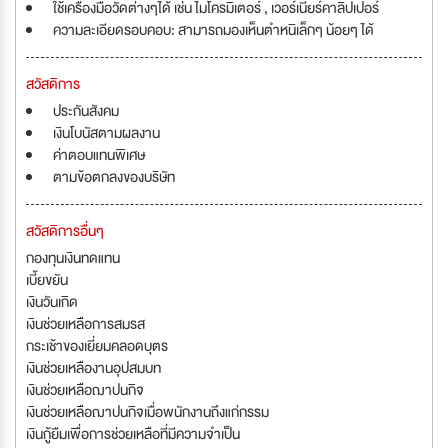
ใช้เครื่องมือวัดต่างๆได้ เช่น ไมโครมิเตอร์ , เวอร์เนียร์คาลิปเปอร์
ความละเอียดรอบคอบ: สามารถมองเห็นตำหนิเล็กๆ น้อยๆ ได้
สวัสดิการ
ประกันสังคม
เงินโบนัสตามผลงาน
ค่าตอบแทนพิเศษ
ตามข้อตกลงของบริษัท
สวัสดิการอื่นๆ
กองทุนเงินทดแทน
เบี้ยขยัน
เงินวันเกิด
เงินช่วยเหลือการสมรส
กระเช้าของเยี่ยมคลอดบุตร
เงินช่วยเหลืองานอุปสมบท
เงินช่วยเหลือฌาปนกิจ
เงินช่วยเหลือฌาปนกิจเมื่อพนักงานถึงแก่กรรม
เงินกู้ยืมเพื่อการช่วยเหลือที่มีความจำเป็น