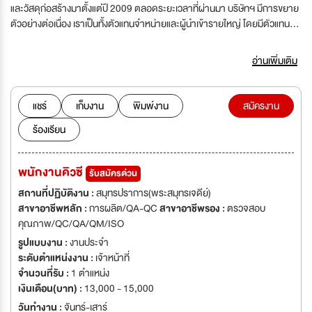
และวัสดุก่อสร้างมาตั้งแต่ปี 2009 ตลอดระยะเวลาที่ผ่านมา บริษัทฯ มีการขยาย
ตัวอย่างต่อเนื่อง เราเป็นทั้งตัวแทนจำหน่ายและผู้นำเข้ารายใหญ่ โดยมีตัวแทน
หลายท่านคอยบริการให้ความสะดวกเรื่องข้อมูลสินค้าและบริการจัดส่ง บริษัทฯ
มีลูกค้าจากทั่วประเทศได้ให้ความไว้ว่างใจและใช้บริการจากเราทั้งภาครัฐและ
อ่านเพิ่มเติม
เอกชน เรามีสินค้าในกลุ่มโลหะที่จะบริการให้ท่านมากมาย พร้อมบริการขนส่ง ทั้ง
รถกระบะ รถหกล้อ รถสิบล้อ และรถพ่วง โดยมีทีมงานที่มีประสบการณ์ในการส่ง
มายาวนานอย่างมีประสิทธิภาพด้วยราคา และบริการเป็นที่น่าพึงพอใจ
แชร์
เก็บงาน
พิมพ์งาน
สมัครงาน
ร้องเรียน
พนักงานคิวซี
รับสมัครด่วน
สถานที่ปฏิบัติงาน :
สมุทรปราการ(พระสมุทรเจดีย์)
สาขาอาชีพหลัก :
การผลิต/QA-QC
สาขาอาชีพรอง :
ตรวจสอบ
คุณภาพ/QC/QA/QM/ISO
รูปแบบงาน :
งานประจำ
ระดับตำแหน่งงาน :
เจ้าหน้าที่
จำนวนที่รับ :
1 ตำแหน่ง
เงินเดือน(บาท) :
13,000 - 15,000
วันทำงาน :
จันทร์-เสาร์