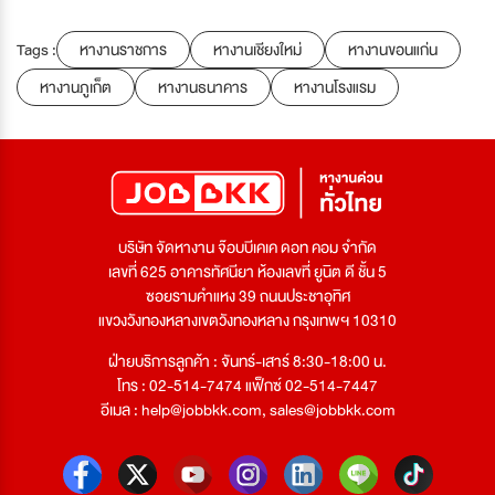
Tags :
หางานราชการ
หางานเชียงใหม่
หางานขอนแก่น
หางานภูเก็ต
หางานธนาคาร
หางานโรงแรม
บริษัท จัดหางาน จ๊อบบีเคเค ดอท คอม จำกัด
เลขที่ 625 อาคารทัศนียา ห้องเลขที่ ยูนิต ดี ชั้น 5
ซอยรามคำแหง 39 ถนนประชาอุทิศ
แขวงวังทองหลางเขตวังทองหลาง กรุงเทพฯ 10310
ฝ่ายบริการลูกค้า : จันทร์-เสาร์ 8:30-18:00 น.
โทร : 02-514-7474 แฟ็กซ์ 02-514-7447
อีเมล :
help@jobbkk.com
,
sales@jobbkk.com