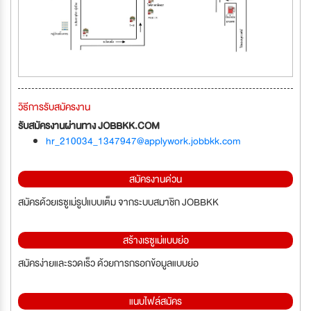
วิธีการรับสมัครงาน
รับสมัครงานผ่านทาง JOBBKK.COM
hr_210034_1347947@applywork.jobbkk.com
สมัครงานด่วน
สมัครด้วยเรซูเม่รูปแบบเต็ม จากระบบสมาชิก JOBBKK
สร้างเรซูเม่แบบย่อ
สมัครง่ายและรวดเร็ว ด้วยการกรอกข้อมูลแบบย่อ
แนบไฟล์สมัคร