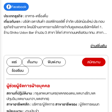
Facebook
ประเภทธุรกิจ :
อาหาร-เครื่องดื่ม
เกี่ยวกับเรา :
บริษัท อตาลันต้า ฮอสพิทอลลิตี้ จำกัด บริษัทน้องใหม่ ประกอบ
ธุรกิจร้านอาหาร โดยมีร้านอาหารภายใต้การกำกับดูแลของบริษัทฯได้แก่ 1.
ร้าน Shiko Udon Bar จำนวน 3 สาขา ได้แก่ สาขาถนนหลังสวน กทม. สาขา
ศูนย์การค้าสีลมเอจ ชั้น G สาขาเอ็มไพร์ ทาวเวอร์ ชั้น G 2. ร้าน Shiori Udon
Ginza จำนวน 1 สาขา ได้แก่ สาขาสยามเซ็นเตอร์ ชั้น 2 3. ร้าน Tonkatsu
อ่านเพิ่มเติม
Kichi จำนวน 1 สาขา ได้แก่ สาขาฟิวเจอร์ พาร์ค รังสิต 4. ร้าน Vento Di Mare
จำนวน 1 สาขา ได้แก่ สาขาถนนพระราม 4 5. ร้าน Brewdog จำนวน 1 สาขา
ได้แก่ สาขาตึก Canvas เพลินจิต
แชร์
เก็บงาน
พิมพ์งาน
สมัครงาน
ร้องเรียน
ผู้ช่วยผู้จัดการฝ่ายบุคคล
สถานที่ปฏิบัติงาน :
กรุงเทพมหานคร(เขตคลองเตย,เขตบางรัก,เขต
ปทุมวัน,เขตยานนาวา,เขตสาทร)
สาขาอาชีพหลัก :
บริหาร/ผู้จัดการ
สาขาอาชีพรอง :
ผู้จัดการแผนก
รูปแบบงาน :
งานประจำ