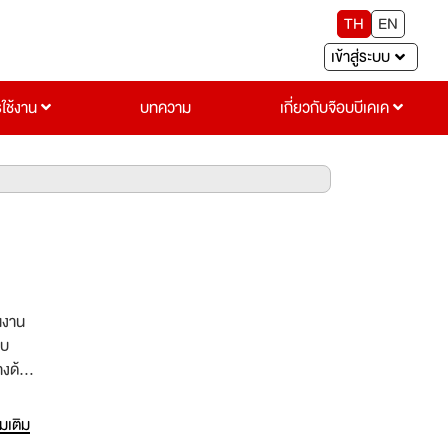
TH
EN
เข้าสู่ระบบ
รใช้งาน
บทความ
เกี่ยวกับจ๊อบบีเคเค
นงาน
บบ
างด้าน
ระบบ
่มเติม