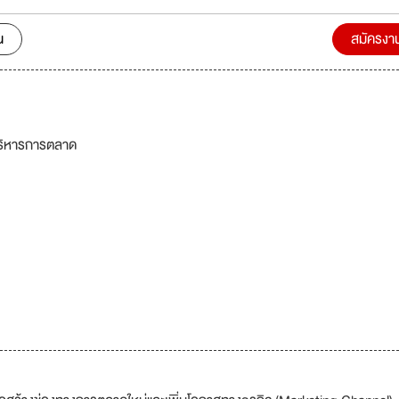
น
สมัครงา
ริหารการตลาด