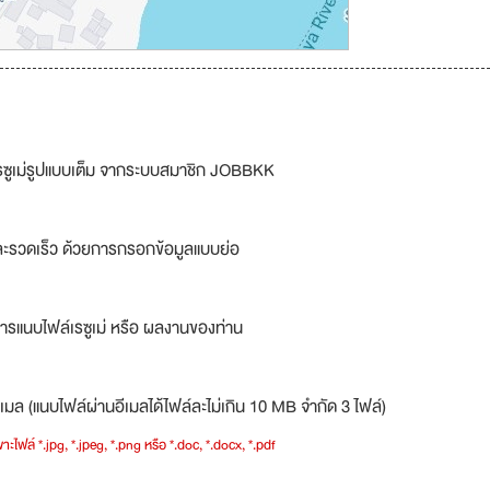
รซูเม่รูปแบบเต็ม จากระบบสมาชิก JOBBKK
ละรวดเร็ว ด้วยการกรอกข้อมูลแบบย่อ
ารแนบไฟล์เรซูเม่ หรือ ผลงานของท่าน
เมล (แนบไฟล์ผ่านอีเมลได้ไฟล์ละไม่เกิน 10 MB จำกัด 3 ไฟล์)
าะไฟล์ *.jpg, *.jpeg, *.png หรือ *.doc, *.docx, *.pdf