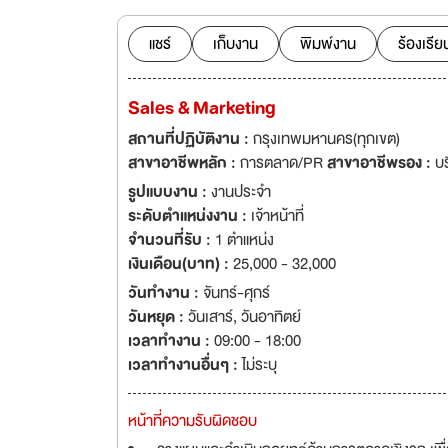
แชร์
เก็บงาน
พิมพ์งาน
ร้องเรีย
Sales & Marketing
สถานที่ปฏิบัติงาน :
กรุงเทพมหานคร(ทุกเขต)
สาขาอาชีพหลัก :
การตลาด/PR
สาขาอาชีพรอง :
บ
รูปแบบงาน :
งานประจำ
ระดับตำแหน่งงาน :
เจ้าหน้าที่
จำนวนที่รับ :
1 ตำแหน่ง
เงินเดือน(บาท) :
25,000 - 32,000
วันทำงาน :
จันทร์-ศุกร์
วันหยุด :
วันเสาร์
,
วันอาทิตย์
เวลาทำงาน :
09:00 - 18:00
เวลาทำงานอื่นๆ :
ไม่ระบุ
หน้าที่ความรับผิดชอบ