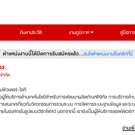
ค้นหาประวัติ
งานภูมิภาค
คู่มือกา
ตำแหน่งงานนี้ได้ปิดการรับสมัครแล้ว...
สนใจตำแหน่งงานอื่นคลิกที่นี่
td.
 จำกัด
มพิวเตอร์-ไอที
ือผู้ให้บริการด้านเทคโนโลยีสำหรับการพัฒนาผลิตภัณฑ์ดิจิทัล การบริการด้า
สารสนเทศเกี่ยวกับวิศวกรรมการรวมระบบ การจัดการระบบฐานข้อมูล และระ
ในองค์กรในรูปแบบเวิร์กโฟลว์ นอกจากนี้ เรายังเป็นผู้ให้บริการซอฟต์แวร์ท
ชั่น ที่ให้บริการในรูปแบบ Software-as-a-Service (SaaS) ซึ่งให้บริการบน
มีความปลอดภัย อาทิเช่น ระบบ Enterprise Resource Planning (ERP) ระบบ
อ่านเพิ
ยหน้าร้าน (POS) และอื่นๆอีกมาก