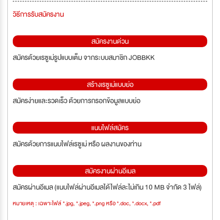
วิธีการรับสมัครงาน
สมัครงานด่วน
สมัครด้วยเรซูเม่รูปแบบเต็ม จากระบบสมาชิก JOBBKK
สร้างเรซูเม่แบบย่อ
สมัครง่ายและรวดเร็ว ด้วยการกรอกข้อมูลแบบย่อ
แนบไฟล์สมัคร
สมัครด้วยการแนบไฟล์เรซูเม่ หรือ ผลงานของท่าน
สมัครงานผ่านอีเมล
สมัครผ่านอีเมล (แนบไฟล์ผ่านอีเมลได้ไฟล์ละไม่เกิน 10 MB จำกัด 3 ไฟล์)
หมายเหตุ : เฉพาะไฟล์ *.jpg, *.jpeg, *.png หรือ *.doc, *.docx, *.pdf