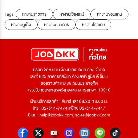
Tags :
หางานราชการ
หางานเชียงใหม่
หางานขอนแก่น
หางานภูเก็ต
หางานธนาคาร
หางานโรงแรม
บริษัท จัดหางาน จ๊อบบีเคเค ดอท คอม จำกัด
เลขที่ 625 อาคารทัศนียา ห้องเลขที่ ยูนิต ดี ชั้น 5
ซอยรามคำแหง 39 ถนนประชาอุทิศ
แขวงวังทองหลางเขตวังทองหลาง กรุงเทพฯ 10310
ฝ่ายบริการลูกค้า : จันทร์-เสาร์ 8:30-18:00 น.
โทร : 02-514-7474 แฟ็กซ์ 02-514-7447
อีเมล :
help@jobbkk.com
,
sales@jobbkk.com