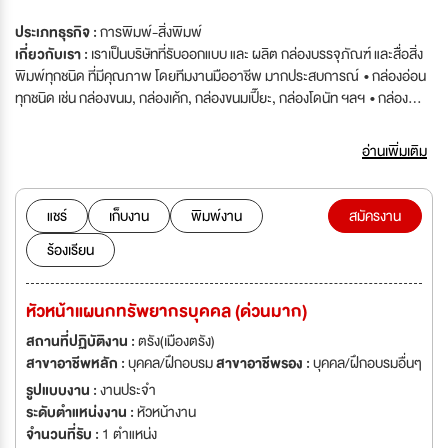
ประเภทธุรกิจ :
การพิมพ์-สิ่งพิมพ์
เกี่ยวกับเรา :
เราเป็นบริษัทที่รับออกแบบ และ ผลิต กล่องบรรจุภัณฑ์ และสื่อสิ่ง
พิมพ์ทุกชนิด ที่มีคุณภาพ โดยทีมงานมืออาชีพ มากประสบการณ์ • กล่องอ่อน
ทุกชนิด เช่น กล่องขนม, กล่องเค้ก, กล่องขนมเปี๊ยะ, กล่องโดนัท ฯลฯ • กล่อง
ลูกฟูก เช่น กล่องผลไม้, กล่องเฟอร์นิเจอร์,กล่องไปรษณีย์ • สื่อสิ่งพิมพ์ เช่น
นามบัตร, การ์ดแต่งงาน, แผ่นพับ, หนังสือ ฯลฯ เราคือ ผู้ผลิต และออกแบบ
อ่านเพิ่มเติม
บรรจุภัณฑ์ของภาคใต้ บริษัท ตรังการพิมพ์ จำกัด ได้ก่อตั้งเมื่อปี พศ. 2538
รับให้คำปรึกษา ออกแบบ ผลิตบรรจุภัณฑ์กระดาษ ในระบบพิมพ์ออฟ
เซ็ท(Offset Printing) และ ระบบพิมพ์ดิจิทัล(Digital Printing) บริษัท ไทยสากล
แชร์
เก็บงาน
พิมพ์งาน
สมัครงาน
บรรจุภัณฑ์และการพิมพ์ จำกัด ก่อตั้งเมื่อปี 2543 ผลิตบรรจุภัณฑ์กระดาษ
ร้องเรียน
ลูกฟูก ในระบบพิมพ์เฟล็กโซกราฟี (Flexography Printing) และ งานพิมพ์เปี่ย
ประกบ ออฟเซ็ทประกบลูกฟูก
หัวหน้าแผนกทรัพยากรบุคคล (ด่วนมาก)
สถานที่ปฏิบัติงาน :
ตรัง(เมืองตรัง)
สาขาอาชีพหลัก :
บุคคล/ฝึกอบรม
สาขาอาชีพรอง :
บุคคล/ฝึกอบรมอื่นๆ
รูปแบบงาน :
งานประจำ
ระดับตำแหน่งงาน :
หัวหน้างาน
จำนวนที่รับ :
1 ตำแหน่ง