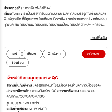
ประเภทธุรกิจ :
การพิมพ์-สิ่งพิมพ์
เกี่ยวกับเรา :
เราเป็นบริษัทที่รับออกแบบ และ ผลิต กล่องบรรจุภัณฑ์ และสื่อสิ่ง
พิมพ์ทุกชนิด ที่มีคุณภาพ โดยทีมงานมืออาชีพ มากประสบการณ์ • กล่องอ่อน
ทุกชนิด เช่น กล่องขนม, กล่องเค้ก, กล่องขนมเปี๊ยะ, กล่องโดนัท ฯลฯ • กล่อง
ลูกฟูก เช่น กล่องผลไม้, กล่องเฟอร์นิเจอร์,กล่องไปรษณีย์ • สื่อสิ่งพิมพ์ เช่น
นามบัตร, การ์ดแต่งงาน, แผ่นพับ, หนังสือ ฯลฯ เราคือ ผู้ผลิต และออกแบบ
อ่านเพิ่มเติม
บรรจุภัณฑ์ของภาคใต้ บริษัท ตรังการพิมพ์ จำกัด ได้ก่อตั้งเมื่อปี พศ. 2538
รับให้คำปรึกษา ออกแบบ ผลิตบรรจุภัณฑ์กระดาษ ในระบบพิมพ์ออฟ
เซ็ท(Offset Printing) และ ระบบพิมพ์ดิจิทัล(Digital Printing) บริษัท ไทยสากล
แชร์
เก็บงาน
พิมพ์งาน
สมัครงาน
บรรจุภัณฑ์และการพิมพ์ จำกัด ก่อตั้งเมื่อปี 2543 ผลิตบรรจุภัณฑ์กระดาษ
ร้องเรียน
ลูกฟูก ในระบบพิมพ์เฟล็กโซกราฟี (Flexography Printing) และ งานพิมพ์เปี่ย
ประกบ ออฟเซ็ทประกบลูกฟูก
เจ้าหน้าที่ควบคุมคุณภาพ QC
สถานที่ปฏิบัติงาน :
ตรัง(กันตัง,นาโยง,เมืองตรัง,ย่านตาขาว,ห้วยยอด)
สาขาอาชีพหลัก :
การผลิต/QA-QC
สาขาอาชีพรอง :
ตรวจสอบ
คุณภาพ/QC/QA/QM/ISO
รูปแบบงาน :
งานประจำ
ระดับตำแหน่งงาน :
เจ้าหน้าที่