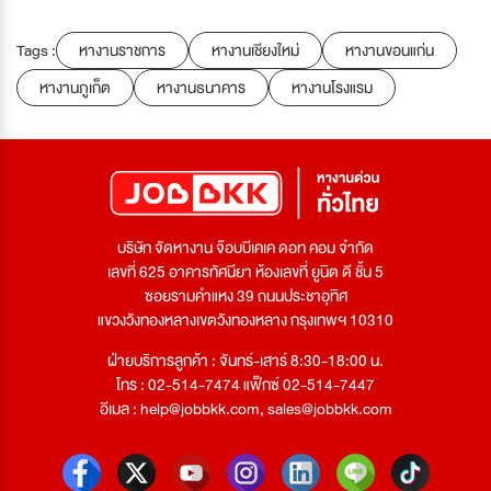
Tags :
หางานราชการ
หางานเชียงใหม่
หางานขอนแก่น
หางานภูเก็ต
หางานธนาคาร
หางานโรงแรม
บริษัท จัดหางาน จ๊อบบีเคเค ดอท คอม จำกัด
เลขที่ 625 อาคารทัศนียา ห้องเลขที่ ยูนิต ดี ชั้น 5
ซอยรามคำแหง 39 ถนนประชาอุทิศ
แขวงวังทองหลางเขตวังทองหลาง กรุงเทพฯ 10310
ฝ่ายบริการลูกค้า : จันทร์-เสาร์ 8:30-18:00 น.
โทร : 02-514-7474 แฟ็กซ์ 02-514-7447
อีเมล :
help@jobbkk.com
,
sales@jobbkk.com