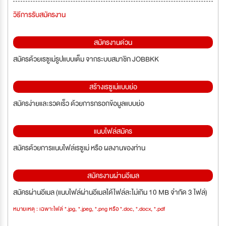
วิธีการรับสมัครงาน
สมัครงานด่วน
สมัครด้วยเรซูเม่รูปแบบเต็ม จากระบบสมาชิก JOBBKK
สร้างเรซูเม่แบบย่อ
สมัครง่ายและรวดเร็ว ด้วยการกรอกข้อมูลแบบย่อ
แนบไฟล์สมัคร
สมัครด้วยการแนบไฟล์เรซูเม่ หรือ ผลงานของท่าน
สมัครงานผ่านอีเมล
สมัครผ่านอีเมล (แนบไฟล์ผ่านอีเมลได้ไฟล์ละไม่เกิน 10 MB จำกัด 3 ไฟล์)
หมายเหตุ : เฉพาะไฟล์ *.jpg, *.jpeg, *.png หรือ *.doc, *.docx, *.pdf