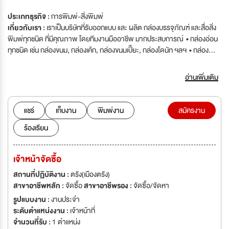
ประเภทธุรกิจ :
การพิมพ์-สิ่งพิมพ์
เกี่ยวกับเรา :
เราเป็นบริษัทที่รับออกแบบ และ ผลิต กล่องบรรจุภัณฑ์ และสื่อสิ่ง
พิมพ์ทุกชนิด ที่มีคุณภาพ โดยทีมงานมืออาชีพ มากประสบการณ์ • กล่องอ่อน
ทุกชนิด เช่น กล่องขนม, กล่องเค้ก, กล่องขนมเปี๊ยะ, กล่องโดนัท ฯลฯ • กล่อง
ลูกฟูก เช่น กล่องผลไม้, กล่องเฟอร์นิเจอร์,กล่องไปรษณีย์ • สื่อสิ่งพิมพ์ เช่น
นามบัตร, การ์ดแต่งงาน, แผ่นพับ, หนังสือ ฯลฯ เราคือ ผู้ผลิต และออกแบบ
อ่านเพิ่มเติม
บรรจุภัณฑ์ของภาคใต้ บริษัท ตรังการพิมพ์ จำกัด ได้ก่อตั้งเมื่อปี พศ. 2538
รับให้คำปรึกษา ออกแบบ ผลิตบรรจุภัณฑ์กระดาษ ในระบบพิมพ์ออฟ
เซ็ท(Offset Printing) และ ระบบพิมพ์ดิจิทัล(Digital Printing) บริษัท ไทยสากล
แชร์
เก็บงาน
พิมพ์งาน
สมัครงาน
บรรจุภัณฑ์และการพิมพ์ จำกัด ก่อตั้งเมื่อปี 2543 ผลิตบรรจุภัณฑ์กระดาษ
ร้องเรียน
ลูกฟูก ในระบบพิมพ์เฟล็กโซกราฟี (Flexography Printing) และ งานพิมพ์เปี่ย
ประกบ ออฟเซ็ทประกบลูกฟูก
เจ้าหน้าจัดซื้อ
สถานที่ปฏิบัติงาน :
ตรัง(เมืองตรัง)
สาขาอาชีพหลัก :
จัดซื้อ
สาขาอาชีพรอง :
จัดซื้อ/จัดหา
รูปแบบงาน :
งานประจำ
ระดับตำแหน่งงาน :
เจ้าหน้าที่
จำนวนที่รับ :
1 ตำแหน่ง