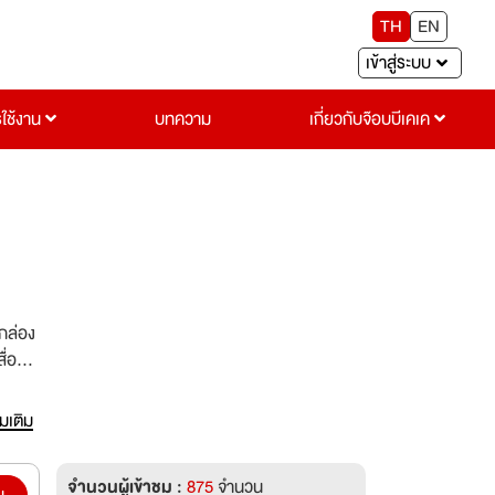
TH
EN
เข้าสู่ระบบ
รใช้งาน
บทความ
เกี่ยวกับจ๊อบบีเคเค
กล่อง
่อสิ่ง
ุภัณฑ์
่มเติม
ไทย
ิมพ์
จำนวนผู้เข้าชม :
875
จำนวน