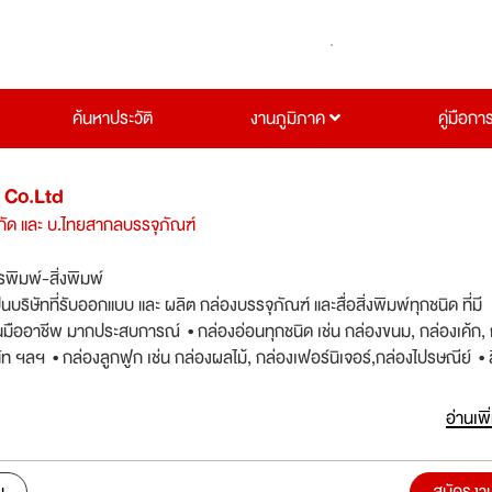
ค้นหาประวัติ
งานภูมิภาค
คู่มือกา
 Co.Ltd
กัด และ บ.ไทยสากลบรรจุภัณฑ์
พิมพ์-สิ่งพิมพ์
็นบริษัทที่รับออกแบบ และ ผลิต กล่องบรรจุภัณฑ์ และสื่อสิ่งพิมพ์ทุกชนิด ที่มี
ืออาชีพ มากประสบการณ์ • กล่องอ่อนทุกชนิด เช่น กล่องขนม, กล่องเค้ก, 
ัท ฯลฯ • กล่องลูกฟูก เช่น กล่องผลไม้, กล่องเฟอร์นิเจอร์,กล่องไปรษณีย์ • สื
น, แผ่นพับ, หนังสือ ฯลฯ เราคือ ผู้ผลิต และออกแบบบรรจุภัณฑ์ของ
การพิมพ์ จำกัด ได้ก่อตั้งเมื่อปี พศ. 2538 รับให้คำปรึกษา ออกแบบ ผลิตบรรจ
อ่านเพิ
ออฟเซ็ท(Offset Printing) และ ระบบพิมพ์ดิจิทัล(Digital Printing) บริษัท 
การพิมพ์ จำกัด ก่อตั้งเมื่อปี 2543 ผลิตบรรจุภัณฑ์กระดาษลูกฟูก ในระบบพ
xography Printing) และ งานพิมพ์เปี่ยประกบ ออฟเซ็ทประกบลูกฟูก