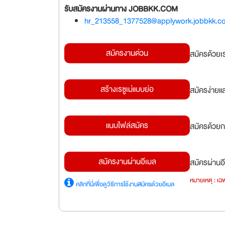
รับสมัครงานผ่านทาง JOBBKK.COM
hr_213558_1377528@applywork.jobbkk.c
สมัครงานด่วน
สมัครด้วยเ
สร้างเรซูเม่แบบย่อ
สมัครง่ายแ
แนบไฟล์สมัคร
สมัครด้วยก
สมัครงานผ่านอีเมล
สมัครผ่านอี
หมายเหตุ : เฉพ
คลิกที่นี่เพื่อดูวิธีการใช้งานสมัครด้วยอีเมล