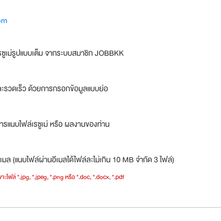
om
รซูเม่รูปแบบเต็ม จากระบบสมาชิก JOBBKK
ละรวดเร็ว ด้วยการกรอกข้อมูลแบบย่อ
ารแนบไฟล์เรซูเม่ หรือ ผลงานของท่าน
เมล (แนบไฟล์ผ่านอีเมลได้ไฟล์ละไม่เกิน 10 MB จำกัด 3 ไฟล์)
าะไฟล์ *.jpg, *.jpeg, *.png หรือ *.doc, *.docx, *.pdf