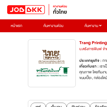
หน้าแรก
ค้นหางานด่วน
ค้นหางาน
Trang Printing
บ.ตรังการพิมพ์ จำ
ประเภทธุรกิจ :
การ
เกี่ยวกับเรา :
เราเป
คุณภาพ โดยทีมงานม
ขนมเปี๊ยะ, กล่องโดน
พิมพ์ เช่น นามบัตร, การ์ดแต่งงา
ภาคใต้ บริษัท ตรัง
กระดาษ ในระบบพิมพ์
สากลบรรจุภัณฑ์และ
เฟล็กโซกราฟี (Fle