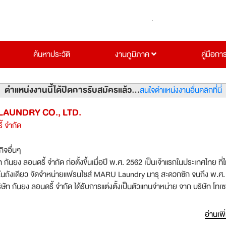
ค้นหาประวัติ
งานภูมิภาค
คู่มือกา
ตำแหน่งงานนี้ได้ปิดการรับสมัครแล้ว...
สนใจตำแหน่งงานอื่นคลิกที่นี่
AUNDRY CO., LTD.
้ จำกัด
กิจอื่นๆ
ดรี้ จำกัด ก่อตั้งขึ้นเมื่อปี พ.ศ. 2562 เป็นเจ้าแรกในประเทศไทย ที่ให้
y มารุ สะดวกซัก จนถึง พ.ศ. 2565
นยง ลอนดรี้ จำกัด ได้รับการแต่งตั้งเป็นตัวแทนจำหน่าย จาก บริษัท โทเซ จำกัด
I จากประเทศญี่ปุ่น ที่มีนวัตกรรมที่ทันสมัย ประหยัดพลังงาน และเป็นที่นิยมใน
จากมีความคงทน คุ้มค่า และการใช้งานในระยะยาวได้อย่างมีประสิทธิภาพ บริษัท กัน
อ่านเพิ
ั้งแต่นั้นมา ซึ่งในปัจจุบันบริษัทได้เป็นผู้แทนจำหน่ายผลิตภัณฑ์