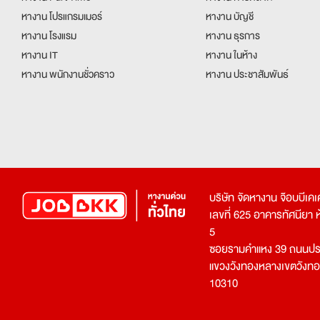
หางาน โปรแกรมเมอร์
หางาน บัญชี
หางาน โรงแรม
หางาน ธุรการ
หางาน IT
หางาน ในห้าง
หางาน พนักงานชั่วคราว
หางาน ประชาสัมพันธ์
บริษัท จัดหางาน จ๊อบบีเ
เลขที่ 625 อาคารทัศนียา ห้อ
5
ซอยรามคำแหง 39 ถนนประ
แขวงวังทองหลางเขตวังท
10310