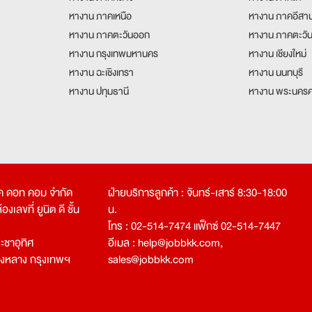
หางาน ภาคเหนือ
หางาน ภาคอีสา
หางาน ภาคตะวันออก
หางาน ภาคตะวั
หางาน กรุงเทพมหานคร
หางาน เชียงใหม่
หางาน ฉะเชิงเทรา
หางาน นนทบุรี
หางาน ปทุมธานี
หางาน พระนครศ
คเค ดอท คอม จำกัด
ฝ่ายบริการลูกค้า : จันทร์-เสาร์ 8:30-18:00
งเลขที่ ยูนิต ดี ชั้น
น.
โทร : 02-514-7474 แฟ็กซ์ 02-514-7447
ชาอุทิศ
อีเมล :
help@jobbkk.com
,
องหลาง กรุงเทพฯ
sales@jobbkk.com