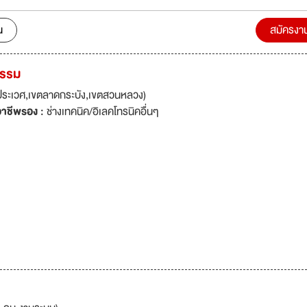
กรรมซักอบภายใต้เครื่องหมายการค้า TOSE
น
สมัครงา
กรรม
ระเวศ,เขตลาดกระบัง,เขตสวนหลวง)
าชีพรอง :
ช่างเทคนิค/อิเลคโทรนิคอื่นๆ