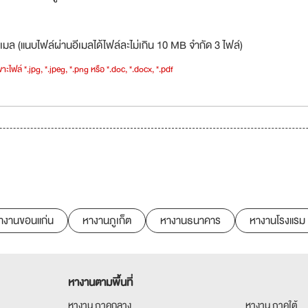
เมล (แนบไฟล์ผ่านอีเมลได้ไฟล์ละไม่เกิน 10 MB จำกัด 3 ไฟล์)
าะไฟล์ *.jpg, *.jpeg, *.png หรือ *.doc, *.docx, *.pdf
างานขอนแก่น
หางานภูเก็ต
หางานธนาคาร
หางานโรงแรม
หางานตามพื้นที่
หางาน ภาคกลาง
หางาน ภาคใต้