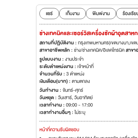
เครื่องจักรอุตสาห
แชร์
เก็บงาน
พิมพ์งาน
ร้องเรีย
ช่างเทคนิคและเซอร์วิสเครื่องซักผ้าอุตสาห
สถานที่ปฏิบัติงาน :
กรุงเทพมหานคร(เขตบางนา,เขตป
สาขาอาชีพหลัก :
ช่าง/ช่างเทคนิค/อิเลคโทรนิค
สาขาอ
รูปแบบงาน :
งานประจำ
ระดับตำแหน่งงาน :
เจ้าหน้าที่
จำนวนที่รับ :
3 ตำแหน่ง
เงินเดือน(บาท) :
ตามตกลง
วันทำงาน :
จันทร์-ศุกร์
วันหยุด :
วันเสาร์
,
วันอาทิตย์
เวลาทำงาน :
09:00 - 17:00
เวลาทำงานอื่นๆ :
ไม่ระบุ
หน้าที่ความรับผิดชอบ