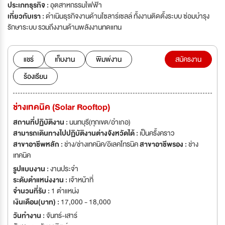
ประเภทธุรกิจ :
อุตสาหกรรมไฟฟ้า
เกี่ยวกับเรา :
ดำเนินธุรกิจงานด้านโซลาร์เซลล์ ทั้งงานติดตั้งระบบ ซ่อมบำรุง
รักษาระบบ รวมถึงงานด้านพลังงานทดแทน
แชร์
เก็บงาน
พิมพ์งาน
สมัครงาน
ร้องเรียน
ช่างเทคนิค (Solar Rooftop)
สถานที่ปฏิบัติงาน :
นนทบุรี(ทุกเขต/อำเภอ)
สามารถเดินทางไปปฏิบัติงานต่างจังหวัดได้ :
เป็นครั้งคราว
สาขาอาชีพหลัก :
ช่าง/ช่างเทคนิค/อิเลคโทรนิค
สาขาอาชีพรอง :
ช่าง
เทคนิค
รูปแบบงาน :
งานประจำ
ระดับตำแหน่งงาน :
เจ้าหน้าที่
จำนวนที่รับ :
1 ตำแหน่ง
เงินเดือน(บาท) :
17,000 - 18,000
วันทำงาน :
จันทร์-เสาร์