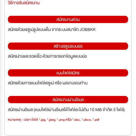
วิธีการรับสมัครงาน
สมัครงานด่วน
สมัครด้วยเรซูเม่รูปแบบเต็ม จากระบบสมาชิก JOBBKK
สร้างเรซูเม่แบบย่อ
สมัครง่ายและรวดเร็ว ด้วยการกรอกข้อมูลแบบย่อ
แนบไฟล์สมัคร
สมัครด้วยการแนบไฟล์เรซูเม่ หรือ ผลงานของท่าน
สมัครงานผ่านอีเมล
สมัครผ่านอีเมล (แนบไฟล์ผ่านอีเมลได้ไฟล์ละไม่เกิน 10 MB จำกัด 3 ไฟล์)
หมายเหตุ : เฉพาะไฟล์ *.jpg, *.jpeg, *.png หรือ *.doc, *.docx, *.pdf