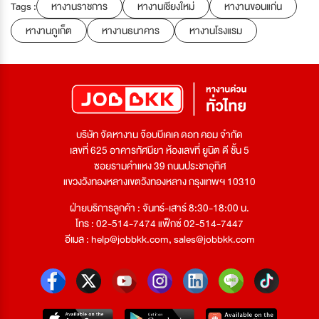
Tags :
หางานราชการ
หางานเชียงใหม่
หางานขอนแก่น
หางานภูเก็ต
หางานธนาคาร
หางานโรงแรม
บริษัท จัดหางาน จ๊อบบีเคเค ดอท คอม จำกัด
เลขที่ 625 อาคารทัศนียา ห้องเลขที่ ยูนิต ดี ชั้น 5
ซอยรามคำแหง 39 ถนนประชาอุทิศ
แขวงวังทองหลางเขตวังทองหลาง กรุงเทพฯ 10310
ฝ่ายบริการลูกค้า : จันทร์-เสาร์ 8:30-18:00 น.
โทร : 02-514-7474 แฟ็กซ์ 02-514-7447
อีเมล :
help@jobbkk.com
,
sales@jobbkk.com