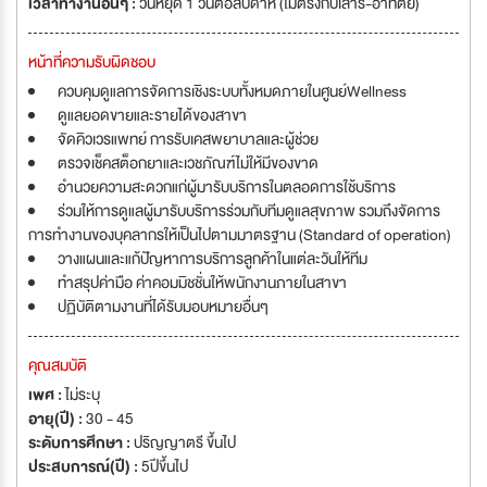
เวลาทำงานอื่นๆ :
วันหยุด 1 วันต่อสัปดาห์ (ไม่ตรงกับเสาร์-อาทิตย์)
หน้าที่ความรับผิดชอบ
ควบคุมดูแลการจัดการเชิงระบบทั้งหมดภายในศูนย์Wellness
ดูแลยอดขายและรายได้ของสาขา
จัดคิวเวรแพทย์ การรับเคสพยาบาลและผู้ช่วย
ตรวจเช็คสต็อกยาและเวชภัณฑ์ไม่ให้มีของขาด
อำนวยความสะดวกแก่ผู้มารับบริการในตลอดการใช้บริการ
ร่วมให้การดูแลผู้มารับบริการร่วมกับทีมดูแลสุขภาพ รวมถึงจัดการ
การทำงานของบุคลากรให้เป็นไปตามมาตรฐาน (Standard of operation)
วางแผนและแก้ปัญหาการบริการลูกค้าในแต่ละวันให้ทีม
ทำสรุปค่ามือ ค่าคอมมิชชั่นให้พนักงานภายในสาขา
ปฏิบัติตามงานที่ได้รับมอบหมายอื่นๆ
คุณสมบัติ
เพศ :
ไม่ระบุ
อายุ(ปี) :
30 - 45
ระดับการศึกษา :
ปริญญาตรี ขึ้นไป
ประสบการณ์(ปี) :
5ปีขึ้นไป