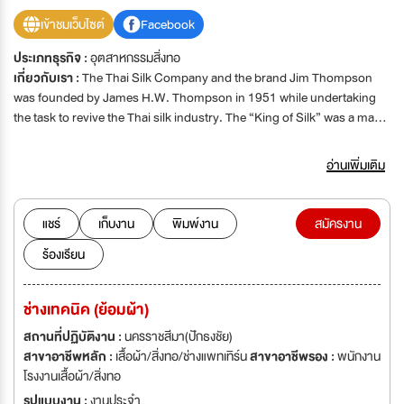
เข้าชมเว็บไซต์
Facebook
ประเภทธุรกิจ :
อุตสาหกรรมสิ่งทอ
เกี่ยวกับเรา :
The Thai Silk Company and the brand Jim Thompson
was founded by James H.W. Thompson in 1951 while undertaking
the task to revive the Thai silk industry. The “King of Silk” was a man
of multiple dimensions: a visionary entrepreneur, a great marketer, an
art collector, an aesthete, a man of action and conviction. Above all,
อ่านเพิ่มเติม
he was driven by a great love for Thai people and their rich culture.
The Thai Silk Company continues to be inspired by its founder’s
values. The Jim Thompson brand presents fabrics, personal goods
แชร์
เก็บงาน
พิมพ์งาน
สมัครงาน
and fine Thai cuisine to the world’s most demanding customers,
ร้องเรียน
particularly those in search of authenticity, originality, and refinement,
who share our aesthetics sensibility, and who are fascinated by the
mysteries of the brand and of the region.
ช่างเทคนิค (ย้อมผ้า)
สถานที่ปฏิบัติงาน :
นครราชสีมา(ปักธงชัย)
สาขาอาชีพหลัก :
เสื้อผ้า/สิ่งทอ/ช่างแพทเทิร์น
สาขาอาชีพรอง :
พนักงาน
โรงงานเสื้อผ้า/สิ่งทอ
รูปแบบงาน :
งานประจำ