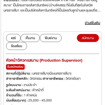
เกี่ยวกับเรา :
บริษัท โชควิวัฒน์ พร็อพเพอร์ตี้ จำกัด หรือ "โครงการบ้านอยู่
สบาย" เป็นโครงการอสังหาริมทรัพย์ (บ้านจัดสรร) ที่ยั่งยืนที่สุดในจังหวัด
นครราชสีมา และเป็นบริษัทอสังหาริมทรัพย์ที่เป็นมิตรกับลูกบ้านและชุมชนที่เรา
ได้เข้าไปพัฒนาโครงการ และด้วย "ความจริงใจต่อลูกค้า" ทำให้โครงการบ้าน
อยู่สบายสร้างบ้านมาแล้วกว่า 3,000 หลัง บนพื้นที่กว่า 4,000 ไร่ มีลูกบ้าน
อ่านเพิ่มเติม
มากกว่า 10,000 ชีวิต เพียงเพราะคำๆ เดียวที่ทำให้เรามาได้ไกลถึงเพียงนี้ นั่น
คือ… “ลูกค้า” โครงการบ้านอยู่สบาย เป็นจุดเริ่มต้นของชีวิตที่ดี ทีมงานบ้านอยู่
สบายทุกคนเชื่อเสมอว่าความจริงใจต่อลูกบ้านทุกท่าน คือ สิ่งที่ช่วยผลักดันให้
แชร์
เก็บงาน
พิมพ์งาน
สมัครงาน
บ้านอยู่สบาย เป็นโครงการที่ได้รับการตอบรับที่ดีมาโดยตลอด เราคิดเสมอว่า
ร้องเรียน
"ลูกบ้านทุกท่าน คือ สมาชิกในครอบครัวของเรา เราจึงใส่ใจในทุกขั้นตอนการ
ผลิตและการให้บริการ"
หัวหน้าวิศวกรสนาม (Production Supervisor)
รับสมัครด่วน
สถานที่ปฏิบัติงาน :
นครราชสีมา(เมืองนครราชสีมา)
สาขาอาชีพหลัก :
วิศวกรรม
สาขาอาชีพรอง :
วิศวกรโยธา
รูปแบบงาน :
งานประจำ
ระดับตำแหน่งงาน :
เจ้าหน้าที่
จำนวนที่รับ :
1 ตำแหน่ง
เงินเดือน(บาท) :
25,000 - 45,000