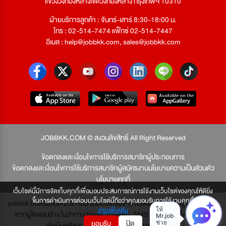
แขวงวังทองหลางเขตวังทองหลาง กรุงเทพฯ 10310
ฝ่ายบริการลูกค้า : จันทร์-เสาร์ 8:30-18:00 น.
โทร : 02-514-7474 แฟ็กซ์ 02-514-7447
อีเมล :
help@jobbkk.com
,
sales@jobbkk.com
JOBBKK.COM © สงวนลิขสิทธิ์ All Right Reserved
ข้อตกลงและเงื่อนไขการใช้บริการสมาชิกผู้ประกอบการ
ข้อตกลงและเงื่อนไขการใช้บริการสมาชิกผู้สมัครงาน
นโยบายความเป็นส่วนตัว
นโยบายคุกกี้
เว็บไซต์นี้มีการจัดเก็บคุกกี้เพื่อมอบประสบการณ์การใช้งานเว็บไซต์ของคุณให้ดียิ่ง
ขึ้นการดำเนินการต่อบนเว็บไซต์นี้ถือว่าคุณยอมรับการใช้งานคุกกี้
jobbkk มีเพียงเว็บเดียวเท่านั้น ไม่มีเว็บเครือข่าย โปรดอย่าหลงเชื่อผู้แอบอ้าง และ
อ่านเพิ่มเติม
หากผู้ใดแอบอ้าง ไม่ว่าทาง Email, โทรศัพท์, SMS หรือทางใดก็ตาม จะถูก
ยอมรับ
ปิด
ดำเนินคดีตามที่กฎหมายบัญญัติไว้สูงสุด