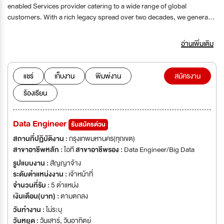
enabled Services provider catering to a wide range of global
customers. With a rich legacy spread over two decades, we generate
Value that helps organizations transcend to higher levels of efficiency
and growth.
อ่านเพิ่มเติม
แชร์
เก็บงาน
พิมพ์งาน
สมัครงาน
ร้องเรียน
Data Engineer
รับสมัครด่วน
สถานที่ปฏิบัติงาน :
กรุงเทพมหานคร(ทุกเขต)
สาขาอาชีพหลัก :
ไอที
สาขาอาชีพรอง :
Data Engineer/Big Data
รูปแบบงาน :
สัญญาจ้าง
ระดับตำแหน่งงาน :
เจ้าหน้าที่
จำนวนที่รับ :
5 ตำแหน่ง
เงินเดือน(บาท) :
ตามตกลง
วันทำงาน :
ไม่ระบุ
วันหยุด :
วันเสาร์
,
วันอาทิตย์