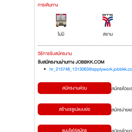
การเดินทาง
ไม่มี
สยาม
วิธีการรับสมัครงาน
รับสมัครงานผ่านทาง JOBBKK.COM
hr_215748_1313063@applywork.jobbkk.c
สมัครงานด่วน
สมัครด้วยเ
สร้างเรซูเม่แบบย่อ
สมัครง่ายแ
แนบไฟล์สมัคร
สมัครด้วยก