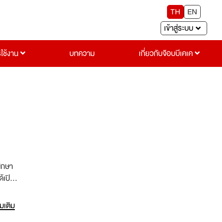
TH
EN
เข้าสู่ระบบ
รใช้งาน
บทความ
เกี่ยวกับจ๊อบบีเคเค
ศึกษา
้เปิด
ยาลัย
่มเติม