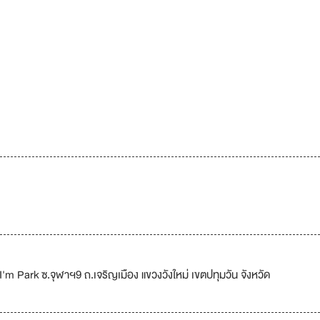
 I'm Park ซ.จุฬาฯ9 ถ.เจริญเมือง แขวงวังใหม่ เขตปทุมวัน จังหวัด