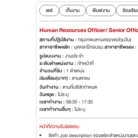
ครบวงจร เพราะการ
ความเป็นธรรม เราคิ
แชร์
เก็บงาน
พิมพ์งาน
ร้องเรีย
เราจึงเตือนตัวเองตลอดเว
ทางเลือกที่ดีที่สุดใ
Human Resources Officer/ Senior Offi
สถานที่ปฏิบัติงาน :
กรุงเทพมหานคร(เขตปทุมวัน)
สาขาอาชีพหลัก :
บุคคล/ฝึกอบรม
สาขาอาชีพรอง :
รูปแบบงาน :
งานประจำ
ระดับตำแหน่งงาน :
เจ้าหน้าที่
จำนวนที่รับ :
1 ตำแหน่ง
เงินเดือน(บาท) :
ตามตกลง
วันทำงาน :
ตามที่บริษัทกำหนด
วันหยุด :
ไม่ระบุ
เวลาทำงาน :
08:30 - 17:30
เวลาทำงานอื่นๆ :
ไม่ระบุ
หน้าที่ความรับผิดชอบ
จัดทำ Job description ของแต่ละตำแหน่งงานและล