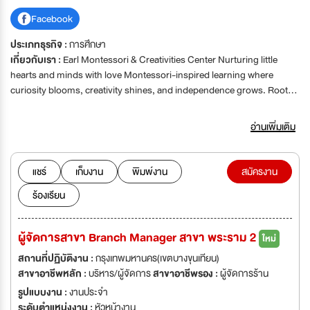
Facebook
ประเภทธุรกิจ :
การศึกษา
เกี่ยวกับเรา :
Earl Montessori & Creativities Center Nurturing little
hearts and minds with love Montessori-inspired learning where
curiosity blooms, creativity shines, and independence grows. Rooted
in love, growing with purpose. Currently, there are 9 branches in
Bangkok and other provinces: 1. Huamark 2. Rama 2 (Hong Tower,
อ่านเพิ่มเติม
Bang Khun Thian-Chai Thalae Rd) 3. Sukhumvit 26 4. Sukhumvit 68
5. Bangna (Soi Bearing 11) 6. Ratchapruk (The Crystal SB
Ratchaphruek) 7. Hat Yai (Hatyai Village) 8. Nakorn Pathom (BAAN
แชร์
เก็บงาน
พิมพ์งาน
สมัครงาน
NIRATI NAKHONPATHOM by Central Pattana) 9. Chiang Mai
ร้องเรียน
(Saraphi) And coming soon .. - Tiwanont (The Blissimo Building,
Tiwanon - Pathum Thani Rd)
ผู้จัดการสาขา Branch Manager สาขา พระราม 2
ใหม่
สถานที่ปฏิบัติงาน :
กรุงเทพมหานคร(เขตบางขุนเทียน)
สาขาอาชีพหลัก :
บริหาร/ผู้จัดการ
สาขาอาชีพรอง :
ผู้จัดการร้าน
รูปแบบงาน :
งานประจำ
ระดับตำแหน่งงาน :
หัวหน้างาน