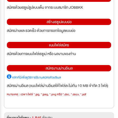
สมัครด้วยเรซูเม่รูปแบบเต็ม จากระบบสมาชิก JOBBKK
สร้างเรซูเม่แบบย่อ
สมัครง่ายและรวดเร็ว ด้วยการกรอกข้อมูลแบบย่อ
แนบไฟล์สมัคร
สมัครด้วยการแนบไฟล์เรซูเม่ หรือ ผลงานของท่าน
สมัครงานผ่านอีเมล
คลิกที่นี่เพื่อดูวิธีการใช้งานสมัครด้วยอีเมล
สมัครผ่านอีเมล (แนบไฟล์ผ่านอีเมลได้ไฟล์ละไม่เกิน 10 MB จำกัด 3 ไฟล์)
หมายเหตุ : เฉพาะไฟล์ *.jpg, *.jpeg, *.png หรือ *.doc, *.docx, *.pdf
จำนวนผู้เข้าชม :
1,846
จำนวน