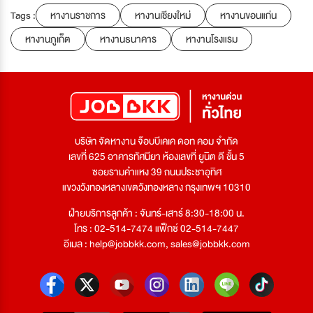
Tags :
หางานราชการ
หางานเชียงใหม่
หางานขอนแก่น
หางานภูเก็ต
หางานธนาคาร
หางานโรงแรม
บริษัท จัดหางาน จ๊อบบีเคเค ดอท คอม จำกัด
เลขที่ 625 อาคารทัศนียา ห้องเลขที่ ยูนิต ดี ชั้น 5
ซอยรามคำแหง 39 ถนนประชาอุทิศ
แขวงวังทองหลางเขตวังทองหลาง กรุงเทพฯ 10310
ฝ่ายบริการลูกค้า : จันทร์-เสาร์ 8:30-18:00 น.
โทร : 02-514-7474 แฟ็กซ์ 02-514-7447
อีเมล :
help@jobbkk.com
,
sales@jobbkk.com