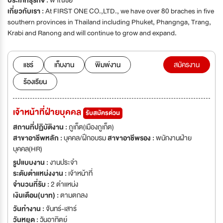
ประเภทธุรกิจ :
พาณิชย์
เกี่ยวกับเรา :
At FIRST ONE CO.,LTD., we have over 80 braches in five
southern provinces in Thailand including Phuket, Phangnga, Trang,
Krabi and Ranong and will continue to grow and expand.
แชร์
เก็บงาน
พิมพ์งาน
สมัครงาน
ร้องเรียน
เจ้าหน้าที่ฝ่ายบุคคล
รับสมัครด่วน
สถานที่ปฏิบัติงาน :
ภูเก็ต(เมืองภูเก็ต)
สาขาอาชีพหลัก :
บุคคล/ฝึกอบรม
สาขาอาชีพรอง :
พนักงานฝ่าย
บุคคล(HR)
รูปแบบงาน :
งานประจำ
ระดับตำแหน่งงาน :
เจ้าหน้าที่
จำนวนที่รับ :
2 ตำแหน่ง
เงินเดือน(บาท) :
ตามตกลง
วันทำงาน :
จันทร์-เสาร์
วันหยุด :
วันอาทิตย์