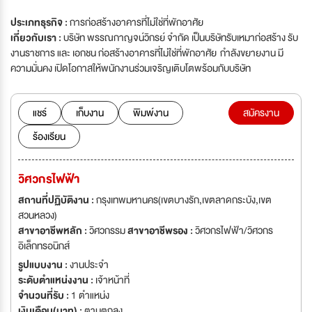
ประเภทธุรกิจ :
การก่อสร้างอาคารที่ไม่ใช่ที่พักอาศัย
เกี่ยวกับเรา :
บริษัท พรรณกาญจน์วิกรย์ จำกัด เป็นบริษัทรับเหมาก่อสร้าง รับ
งานราชการ และ เอกชน ก่อสร้างอาคารที่ไม่ใช่ที่พักอาศัย กำลังขยายงาน มี
ความมั่นคง เปิดโอกาสให้พนักงานร่วมเจริญเติบโตพร้อมกับบริษัท
แชร์
เก็บงาน
พิมพ์งาน
สมัครงาน
ร้องเรียน
วิศวกรไฟฟ้า
สถานที่ปฏิบัติงาน :
กรุงเทพมหานคร(เขตบางรัก,เขตลาดกระบัง,เขต
สวนหลวง)
สาขาอาชีพหลัก :
วิศวกรรม
สาขาอาชีพรอง :
วิศวกรไฟฟ้า/วิศวกร
อิเล็กทรอนิกส์
รูปแบบงาน :
งานประจำ
ระดับตำแหน่งงาน :
เจ้าหน้าที่
จำนวนที่รับ :
1 ตำแหน่ง
เงินเดือน(บาท) :
ตามตกลง