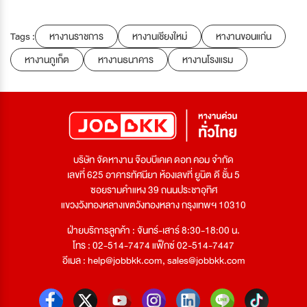
Tags :
หางานราชการ
หางานเชียงใหม่
หางานขอนแก่น
หางานภูเก็ต
หางานธนาคาร
หางานโรงแรม
บริษัท จัดหางาน จ๊อบบีเคเค ดอท คอม จำกัด
เลขที่ 625 อาคารทัศนียา ห้องเลขที่ ยูนิต ดี ชั้น 5
ซอยรามคำแหง 39 ถนนประชาอุทิศ
แขวงวังทองหลางเขตวังทองหลาง กรุงเทพฯ 10310
ฝ่ายบริการลูกค้า : จันทร์-เสาร์ 8:30-18:00 น.
โทร : 02-514-7474 แฟ็กซ์ 02-514-7447
อีเมล :
help@jobbkk.com
,
sales@jobbkk.com