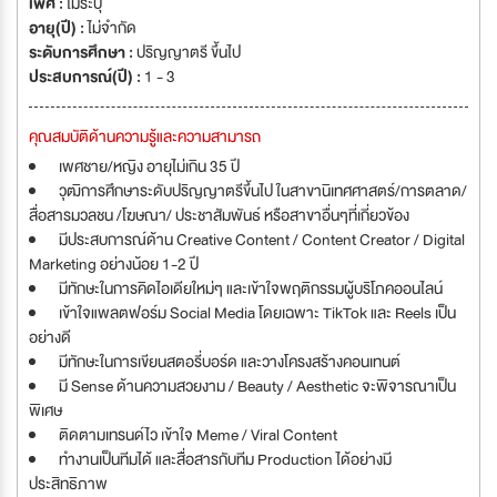
เพศ :
ไม่ระบุ
อายุ(ปี) :
ไม่จำกัด
ระดับการศึกษา :
ปริญญาตรี ขึ้นไป
ประสบการณ์(ปี) :
1 - 3
คุณสมบัติด้านความรู้และความสามารถ
เพศชาย/หญิง อายุไม่เกิน 35 ปี
วุฒิการศึกษาระดับปริญญาตรีขึ้นไป ในสาขานิเทศศาสตร์/การตลาด/
สื่อสารมวลชน /โฆษณา/ ประชาสัมพันธ์ หรือสาขาอื่นๆที่เกี่ยวข้อง
มีประสบการณ์ด้าน Creative Content / Content Creator / Digital
Marketing อย่างน้อย 1-2 ปี
มีทักษะในการคิดไอเดียใหม่ๆ และเข้าใจพฤติกรรมผู้บริโภคออนไลน์
เข้าใจแพลตฟอร์ม Social Media โดยเฉพาะ TikTok และ Reels เป็น
อย่างดี
มีทักษะในการเขียนสตอรี่บอร์ด และวางโครงสร้างคอนเทนต์
มี Sense ด้านความสวยงาม / Beauty / Aesthetic จะพิจารณาเป็น
พิเศษ
ติดตามเทรนด์ไว เข้าใจ Meme / Viral Content
ทำงานเป็นทีมได้ และสื่อสารกับทีม Production ได้อย่างมี
ประสิทธิภาพ