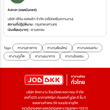
Admin (แอดมินเพจ)
บริษัท เฟิร์น เอสเธติก จำกัด (คลีนิคเสริมความงาม)
สถานที่ปฏิบัติงาน :
กรุงเทพมหานคร
เงินเดือน(บาท) :
ตามตกลง
Tags :
หางานราชการ
หางานเชียงใหม่
หางานขอนแก่น
หางานภูเก็ต
หางานธนาคาร
หางานโรงแรม
บริษัท จัดหางาน จ๊อบบีเคเค ดอท คอม จำกัด
เลขที่ 625 อาคารทัศนียา ห้องเลขที่ ยูนิต ดี ชั้น 5
ซอยรามคำแหง 39 ถนนประชาอุทิศ
แขวงวังทองหลางเขตวังทองหลาง กรุงเทพฯ 10310