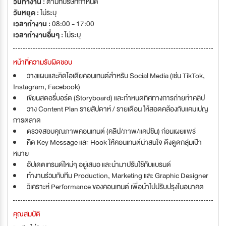
วันทำงาน :
ตามที่บริษัทกำหนด
วันหยุด :
ไม่ระบุ
เวลาทำงาน :
08:00 - 17:00
เวลาทำงานอื่นๆ :
ไม่ระบุ
หน้าที่ความรับผิดชอบ
วางแผนและคิดไอเดียคอนเทนต์สำหรับ Social Media (เช่น TikTok,
Instagram, Facebook)
เขียนสตอรี่บอร์ด (Storyboard) และกำหนดทิศทางการถ่ายทำคลิป
วาง Content Plan รายสัปดาห์ / รายเดือน ให้สอดคล้องกับแคมเปญ
การตลาด
ตรวจสอบคุณภาพคอนเทนต์ (คลิป/ภาพ/แคปชัน) ก่อนเผยแพร่
คิด Key Message และ Hook ให้คอนเทนต์น่าสนใจ ดึงดูดกลุ่มเป้า
หมาย
อัปเดตเทรนด์ใหม่ๆ อยู่เสมอ และนำมาปรับใช้กับแบรนด์
ทำงานร่วมกับทีม Production, Marketing และ Graphic Designer
วิเคราะห์ Performance ของคอนเทนต์ เพื่อนำไปปรับปรุงในอนาคต
คุณสมบัติ