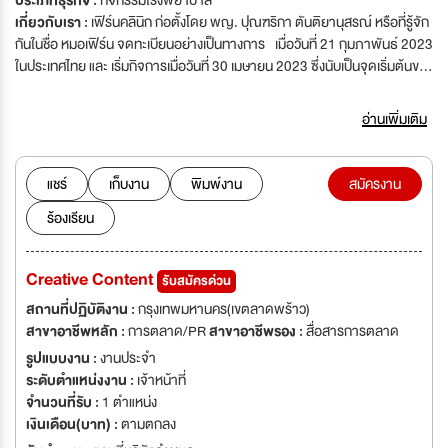
ประเภทธุรกิจ :
กิจกรรมโรงพยาบาล
เกี่ยวกับเรา :
เฟิร์นคลินิก ก่อตั้งโดย พญ. ปุณฑริกา ตันติยานุสรณ์ หรือที่รู้จัก
กันในชื่อ หมอเฟิร์น จดทะเบียนอย่างเป็นทางการ เมื่อวันที่ 21 กุมภาพันธ์ 2023
ในประเทศไทย และ เริ่มกิจการเมื่อวันที่ 30 เมษายน 2023 ซึ่งนับเป็นจุดเริ่มต้นของ
การเดินทางเพื่อกำหนดมาตรฐานการศัลยกรรมตกแต่งและความงามใหม่ใน
ประเทศไทย ในเวลาเพียงหนึ่งปี เฟิร์นคลินิกเติบโตอย่างก้าวกระโดด โดยขยาย
อ่านเพิ่มเติม
การดำเนินงานมากกว่าสามเท่า ความสำเร็จนี้สะท้อนให้เห็นถึงความมุ่งมั่นอย่าง
ไม่ลดละของเฟิร์นคลินิกในการสร้างสรรค์สิ่งที่ยอดเยี่ยม ซึ่งนำโดยทีมแพทย์
ผู้เชี่ยวชาญเฉพาะทางและได้รับการสนับสนุนจากเทคนิคและเทคโนโลยีขั้นสูง
แชร์
เก็บงาน
พิมพ์งาน
สมัครงาน
ตั้งแต่เริ่มก่อตั้ง เฟิร์นคลินิก ขับเคลื่อนด้วยพันธกิจในการ ให้บริการที่ปลอดภัย
ร้องเรียน
มีประสิทธิภาพ และเน้นที่ลูกค้าเป็นศูนย์กลาง ด้วยการมุ่งเน้นที่นวัตกรรม
คุณภาพ และความน่าเชื่อถือ เฟิร์นคลินิกจึงกลายเป็นชื่อที่โดดเด่นใน
อุตสาหกรรมความงามและความงามของประเทศไทยอย่างรวดเร็ว
Creative Content
รับสมัครด่วน
สถานที่ปฏิบัติงาน :
กรุงเทพมหานคร(เขตลาดพร้าว)
สาขาอาชีพหลัก :
การตลาด/PR
สาขาอาชีพรอง :
สื่อสารการตลาด
รูปแบบงาน :
งานประจำ
ระดับตำแหน่งงาน :
เจ้าหน้าที่
จำนวนที่รับ :
1 ตำแหน่ง
เงินเดือน(บาท) :
ตามตกลง