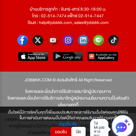
ฝ่ายบริการลูกค้า : จันทร์-เสาร์ 8:30-18:00 น.
โทร : 02-514-7474 แฟ็กซ์ 02-514-7447
อีเมล :
help@jobbkk.com
,
sales@jobbkk.com
JOBBKK.COM © สงวนลิขสิทธิ์ All Right Reserved
ข้อตกลงและเงื่อนไขการใช้บริการสมาชิกผู้ประกอบการ
ข้อตกลงและเงื่อนไขการใช้บริการสมาชิกผู้สมัครงาน
นโยบายความเป็นส่วนตัว
นโยบายคุกกี้
เว็บไซต์นี้มีการจัดเก็บคุกกี้เพื่อมอบประสบการณ์การใช้งานเว็บไซต์ของคุณให้ดียิ่ง
ขึ้นการดำเนินการต่อบนเว็บไซต์นี้ถือว่าคุณยอมรับการใช้งานคุกกี้
jobbkk มีเพียงเว็บเดียวเท่านั้น ไม่มีเว็บเครือข่าย โปรดอย่าหลงเชื่อผู้แอบอ้าง และ
อ่านเพิ่มเติม
หากผู้ใดแอบอ้าง ไม่ว่าทาง Email, โทรศัพท์, SMS หรือทางใดก็ตาม จะถูก
ยอมรับ
ปิด
ดำเนินคดีตามที่กฎหมายบัญญัติไว้สูงสุด