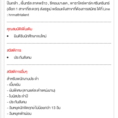
ปิ่นเกล้า , เซ็นทรัล ลาดพร้าว , ซีคอนบางแค , พาราไดซ์พาร์ค ศรีนครินทร์
(เลือก 1 สาขาที่สะดวก) ส่งเรซูเม่ พร้อมแจ้งสาขาที่ต้องการสมัคร ได้ที่ Line
: hrmathtalent
คุณสมบัติเพิ่มเติม
ยินดีรับนักศึกษาจบใหม่
สวัสดิการ
ประกันสังคม
สวัสดิการอื่นๆ
สำหรับพนักงานประจำ
- เบี้ยขยัน
- เงินพิเศษ (ตามแต่ละตำแหน่งงาน)
- โบนัสประจำปี
- ประกันสังคม
- วันหยุดนักขัตฤกษ์ ไม่น้อยกว่า 13 วัน
- วันหยุดพักผ่อน