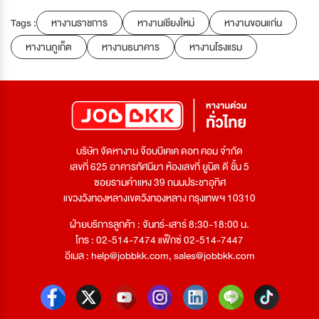
Tags :
หางานราชการ
หางานเชียงใหม่
หางานขอนแก่น
หางานภูเก็ต
หางานธนาคาร
หางานโรงแรม
บริษัท จัดหางาน จ๊อบบีเคเค ดอท คอม จำกัด
เลขที่ 625 อาคารทัศนียา ห้องเลขที่ ยูนิต ดี ชั้น 5
ซอยรามคำแหง 39 ถนนประชาอุทิศ
แขวงวังทองหลางเขตวังทองหลาง กรุงเทพฯ 10310
ฝ่ายบริการลูกค้า : จันทร์-เสาร์ 8:30-18:00 น.
โทร : 02-514-7474 แฟ็กซ์ 02-514-7447
อีเมล :
help@jobbkk.com
,
sales@jobbkk.com