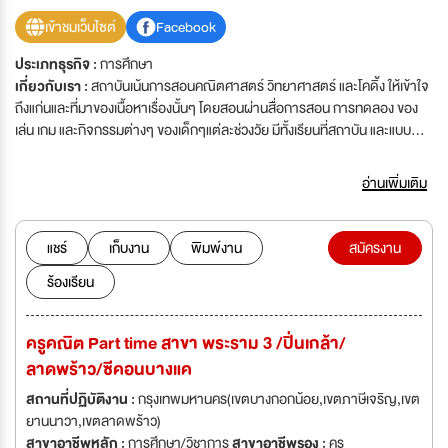
เข้าชมเว็บไซต์
Facebook
ประเภทธุรกิจ :
การศึกษา
เกี่ยวกับเรา :
สถาบันเน้นการสอนคณิตศาสตร์ วิทยาศาสตร์ และโคดิ้ง ให้เข้าใจ
ถึงแก่นและที่มาของเนื้อหาเรื่องนั้นๆ โดยสอนผ่านสื่อการสอน การทดลอง ของ
เล่น เกม และกิจกรรมต่างๆ ของเด็กๆแต่ละช่วงวัย มีทั้งเรียนที่สถาบัน และแบบ
เรียนออนไลน์ ซึ่งหลักสูตรและวิธีการสอนได้รับการรับรองจากประเทศฟินแลนด์
(ประเทศที่การศึกษาดีที่สุดในโลก)
อ่านเพิ่มเติม
แชร์
เก็บงาน
พิมพ์งาน
สมัครงาน
ร้องเรียน
ครูคณิต Part time สาขา พระราม 3 /ปิ่นเกล้า/
ลาดพร้าว/ซีคอนบางแค
สถานที่ปฏิบัติงาน :
กรุงเทพมหานคร(เขตบางกอกน้อย,เขตภาษีเจริญ,เขต
ยานนาวา,เขตลาดพร้าว)
สาขาอาชีพหลัก :
การศึกษา/วิชาการ
สาขาอาชีพรอง :
ครู