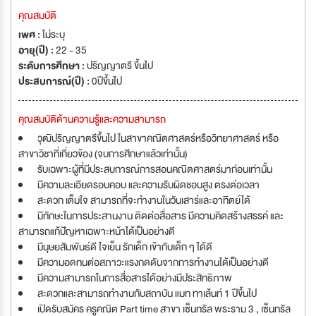
คุณสมบัติ
เพศ :
ไม่ระบุ
อายุ(ปี) :
22 - 35
ระดับการศึกษา :
ปริญญาตรี ขึ้นไป
ประสบการณ์(ปี) :
0ปีขึ้นไป
คุณสมบัติด้านความรู้และความสามารถ
วุฒิปริญญาตรีขึ้นไป ในสาขาคณิตศาสตร์หรือวิทยาศาสตร์ หรือ
สาขาวิชาที่เกี่ยวข้อง (จบการศึกษาแล้วเท่านั้น)
รับเฉพาะผู้ที่มีประสบการณ์การสอนคณิตศาสตร์มาก่อนเท่านั้น
มีความละเอียดรอบคอบ และความรับผิดชอบสูง ตรงต่อเวลา
สะดวก เต็มใจ สามารถที่จะทำงานในวันเสาร์และอาทิตย์ได้
มีทักษะในการประสานงาน ติดต่อสื่อสาร มีความคิดสร้างสรรค์ และ
สามารถแก้ปัญหาเฉพาะหน้าได้เป็นอย่างดี
มีนุษยสัมพันธ์ดี ใจเย็น รักเด็ก เข้ากับเด็ก ๆ ได้ดี
มีความอดทนต่อสภาวะแรงกดดันจากการทำงานได้เป็นอย่างดี
มีความสามารถในการสื่อสารได้อย่างมีประสิทธิภาพ
สะดวกและสามารถทำงานกับสถาบัน แมท ทาเล้นท์ 1 ปีขึ้นไป
เปิดรับสมัคร ครูคณิต Part time สาขา เซ็นทรัล พระราม 3 , เซ็นทรัล