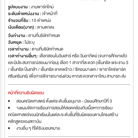
รูปแบบงาน :
งานพาร์ทไทม์
ระดับตำแหน่งงาน :
เจ้าหน้าที่
จำนวนที่รับ :
10 ตำแหน่ง
เงินเดือน(บาท) :
ตามตกลง
วันทำงาน :
ตามที่บริษัทกำหนด
วันหยุด :
ไม่ระบุ
เวลาทำงาน :
ตามที่บริษัทกำหนด
เวลาทำงานอื่นๆ :
เลือกสอนในวันเสาร์ หรือ วันอาทิตย์ (จบการศึกษาแล้ว
และมีประสบการณ์สอนมาก่อน) เลือก 1 สาขาที่สะดวก (เซ็นทรัล พระราม 3
/ เซ็นทรัล ปิ่นเกล้า / เซ็นทรัล ลาดพร้าว / ซีคอนบางแค / พาราไดซ์พาร์ค
ศรีนครินทร์) เพื่อการพิจารณาเร่งด่วน หากสะดวกสาขาไหน สามารถ ส่ง
หน้าที่ความรับผิดชอบ
สอนคณิตศาสตร์ ตั้งแต่ระดับชั้นอนุบาล - มัธยมศึกษาปีที่ 3
างแผนจัดการเรียนการสอนให้สอดคล้องกับเนื้อหาการเรียน
คณิตศาสตร์ของนักเรียนในแต่ละระดับชั้นที่รับผิดชอบตามโครงสร้าง
หลักสูตรของสถาบัน
งานอื่น ๆ ที่ได้รับมอบหมาย