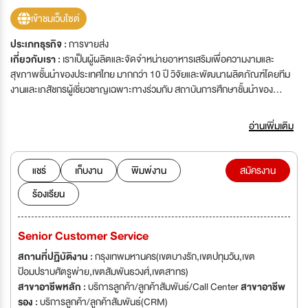
เข้าชมเว็บไซต์
ประเภทธุรกิจ :
การขายส่ง
เกี่ยวกับเรา :
เราเป็นผู้ผลิตและจัดจำหน่ายอาหารเสริมเพื่อความงามและ
สุขภาพชั้นนำของประเทศไทย มากกว่า 10 ปี วิจัยและพัฒนาผลิตภัณฑ์โดยทีม
งานและเภสัชกรผู้เชี่ยวชาญเฉพาะทางร่วมกับ สถาบันการศึกษาชั้นนำของ
ประเทศ โดยเราคัดสรรและนำเข้าวัตถุดิบคุณภาพสูงจากต่างประเทศ มาผลิต
สินค้า เพื่อให้ได้ผลิตภัณฑ์ที่มีประสิทธิภาพ ปลอดภัย ใช้แล้วเห็นผลจริง ผ่าน
อ่านเพิ่มเติม
กระบวนการผลิตและเครื่องจักรอันทันสมัย สะอาดปลอดภัย ได้รับการรับรอง
มาตรฐาน GMP เพื่อตอบสนองความต้องการของผู้บริโภคยุคใหม่ที่ดูแลและ
ใส่ใจในคุณภาพของชีวิต
แชร์
เก็บงาน
พิมพ์งาน
สมัครงาน
ร้องเรียน
Senior Customer Service
สถานที่ปฏิบัติงาน :
กรุงเทพมหานคร(เขตบางรัก,เขตปทุมวัน,เขต
ป้อมปราบศัตรูพ่าย,เขตสัมพันธวงศ์,เขตสาทร)
สาขาอาชีพหลัก :
บริการลูกค้า/ลูกค้าสัมพันธ์/Call Center
สาขาอาชีพ
รอง :
บริการลูกค้า/ลูกค้าสัมพันธ์(CRM)