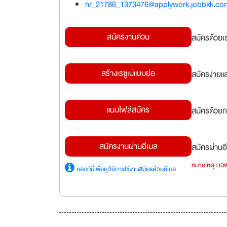
hr_21786_1373476@applywork.jobbkk.co
สมัครงานด่วน
สมัครด้วยเ
สร้างเรซูเม่แบบย่อ
สมัครง่ายแ
แนบไฟล์สมัคร
สมัครด้วยก
สมัครงานผ่านอีเมล
สมัครผ่านอี
หมายเหตุ : เฉพ
คลิกที่นี่เพื่อดูวิธีการใช้งานสมัครด้วยอีเมล