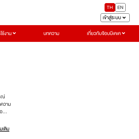
TH
EN
เข้าสู่ระบบ
รใช้งาน
บทความ
เกี่ยวกับจ๊อบบีเคเค
รณ์
นำความ
่อ
ี่น่า
อบคุณ
่มเติม
บริการ