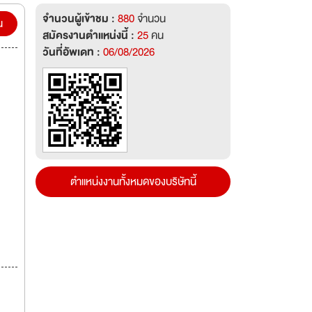
 จำกัด
จำนวนผู้เข้าชม :
880
จำนวน
น
สมัครงานตำแหน่งนี้ :
25
คน
วันที่อัพเดท :
06/08/2026
2000
ทริค
กียร์
ย
งต่ำ
าก
้รับ
่ที่
ตำแหน่งงานทั้งหมดของบริษัทนี้
ีฟา
ี่มี
่ใน
ู้สวิ
บางบอน
, สวิ
การ