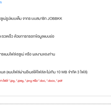
m
รซูเม่รูปแบบเต็ม จากระบบสมาชิก JOBBKK
ละรวดเร็ว ด้วยการกรอกข้อมูลแบบย่อ
ารแนบไฟล์เรซูเม่ หรือ ผลงานของท่าน
เมล (แนบไฟล์ผ่านอีเมลได้ไฟล์ละไม่เกิน 10 MB จำกัด 3 ไฟล์)
าะไฟล์ *.jpg, *.jpeg, *.png หรือ *.doc, *.docx, *.pdf