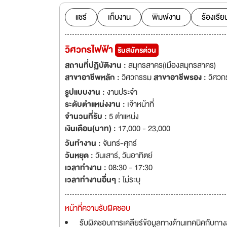
ลูกค้าด้วยผลิตภัณฑ์
เมื่อวันที่ 27 มี
แชร์
เก็บงาน
พิมพ์งาน
ร้องเรีย
สุขสวัสดิ์ เพื่อทำ
อุตสาหกรรม สมุทร
วิศวกรไฟฟ้า
รับสมัครด่วน
พ.ศ. 2548 เริ่มการ
จำกัด พ.ศ. 2549 เ
สถานที่ปฏิบัติงาน :
สมุทรสาคร(เมืองสมุทรสาคร)
ได้รับลิขสิทธิ์จาก
สาขาอาชีพหลัก :
วิศวกรรม
สาขาอาชีพรอง :
วิศวก
โรงงานไปยังบางขุนเ
รูปแบบงาน :
งานประจำ
พ.ศ. 2551 ได้รับกา
ระดับตำแหน่งงาน :
เจ้าหน้าที่
บริษัท ชไนเดอร์ อิเ
จำนวนที่รับ :
5 ตำแหน่ง
การรับรองตามระบบ
เงินเดือน(บาท) :
17,000 - 23,000
ถนนพระราม 2 กม. 
วันทำงาน :
จันทร์-ศุกร์
จำกัด เป็นหนึ่งในผ
วันหยุด :
วันเสาร์
,
วันอาทิตย์
ประสิทธิภาพในประเท
เวลาทำงาน :
08:30 - 17:30
การปฏิบัติงาน 3 แห
เวลาทำงานอื่นๆ :
ไม่ระบุ
ทช์บอร์ด MV และ LV
ซึ่งบริษัทฯ มีพนัก
หน้าที่ความรับผิดชอบ
ทช์บอร์ดแรงดันไฟฟ
รับผิดชอบการเคลียร์ข้อมูลทางด้านเทคนิคกับทางลู
Feeder Remote Te