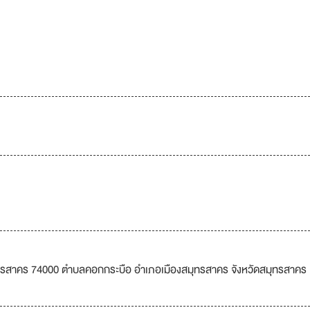
งสมุทรสาคร 74000 ตำบลคอกกระบือ อำเภอเมืองสมุทรสาคร จังหวัดสมุทรสาคร