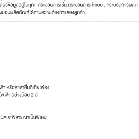
ยังเคลียร์ข้อมูลอยู่ในทุกๆ กระบวนการเช่น กระบวนการทำแบบ , กระบวนการผลิต
ผลิตผลิตภัณฑ์โคมไฟส่องสว่าง เรารับรองว่าการผลิตเป็นไปตามมาตรฐานสา
่งมอบผลิตภัณฑ์ได้ตามความต้องการของลูกค้า
ุกๆ ด้านเพื่อประโยชน์ทั้งลูกค้าและองค์กร นอกจากนี้เรายังสรรหาเทคโนโลยีใ
แหล่งอื่นมาพัฒนาผลิตภัณฑ์และองค์กรของเรา'
 หรือสาขาอื่นที่เกี่ยวข้อง
ฟ้า อย่างน้อย 2 ปี
ADA จะพิจารณาเป็นพิเศษ