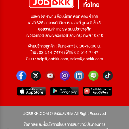
บริษัท จัดหางาน จ๊อบบีเคเค ดอท คอม จำกัด
เลขที่ 625 อาคารทัศนียา ห้องเลขที่ ยูนิต ดี ชั้น 5
ซอยรามคำแหง 39 ถนนประชาอุทิศ
แขวงวังทองหลางเขตวังทองหลาง กรุงเทพฯ 10310
ฝ่ายบริการลูกค้า : จันทร์-เสาร์ 8:30-18:00 น.
โทร : 02-514-7474 แฟ็กซ์ 02-514-7447
อีเมล :
help@jobbkk.com
,
sales@jobbkk.com
JOBBKK.COM © สงวนลิขสิทธิ์ All Right Reserved
ข้อตกลงและเงื่อนไขการใช้บริการสมาชิกผู้ประกอบการ