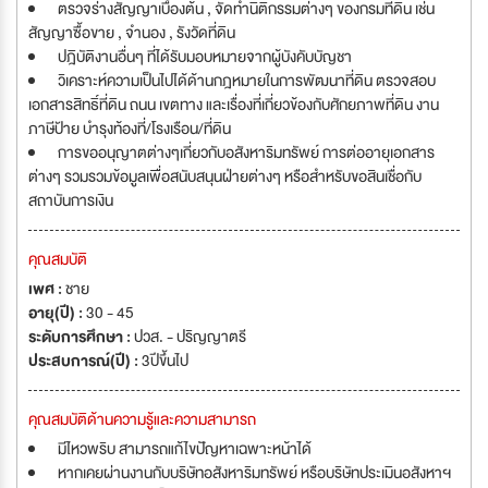
ตรวจร่างสัญญาเบื้องต้น , จัดทำนิติกรรมต่างๆ ของกรมที่ดิน เช่น
สัญญาซื้อขาย , จำนอง , รังวัดที่ดิน
ปฎิบัติงานอื่นๆ ที่ได้รับมอบหมายจากผู้บังคับบัญชา
วิเคราะห์ความเป็นไปได้ด้านกฎหมายในการพัฒนาที่ดิน ตรวจสอบ
เอกสารสิทธิ์ที่ดิน ถนน เขตทาง และเรื่องที่เกี่ยวข้องกับศักยภาพที่ดิน งาน
ภาษีป้าย บำรุงท้องที่/โรงเรือน/ที่ดิน
การขออนุญาตต่างๆเกี่ยวกับอสังหาริมทรัพย์ การต่ออายุเอกสาร
ต่างๆ รวมรวมข้อมูลเพื่อสนับสนุนฝ่ายต่างๆ หรือสำหรับขอสินเชื่อกับ
สถาบันการเงิน
คุณสมบัติ
เพศ :
ชาย
อายุ(ปี) :
30 - 45
ระดับการศึกษา :
ปวส. - ปริญญาตรี
ประสบการณ์(ปี) :
3ปีขึ้นไป
คุณสมบัติด้านความรู้และความสามารถ
มีไหวพริบ สามารถแก้ไขปัญหาเฉพาะหน้าได้
หากเคยผ่านงานกับบริษัทอสังหาริมทรัพย์ หรือบริษัทประเมินอสังหาฯ