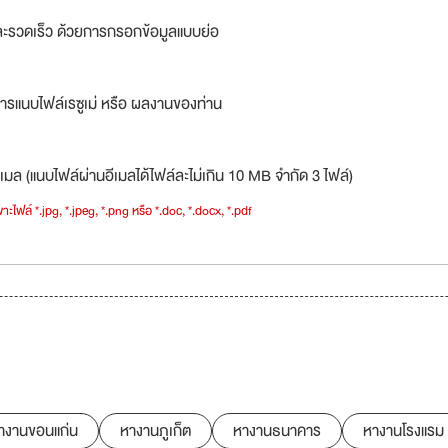
ละรวดเร็ว ด้วยการกรอกข้อมูลแบบย่อ
ารแนบไฟล์เรซูเม่ หรือ ผลงานของท่าน
เมล (แนบไฟล์ผ่านอีเมลได้ไฟล์ละไม่เกิน 10 MB จำกัด 3 ไฟล์)
าะไฟล์ *.jpg, *.jpeg, *.png หรือ *.doc, *.docx, *.pdf
างานขอนแก่น
หางานภูเก็ต
หางานธนาคาร
หางานโรงแรม