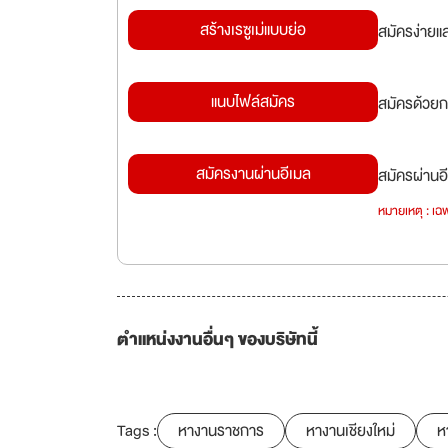
สร้างเรซูเม่แบบย่อ
สมัครง่ายแ
แนบไฟล์สมัคร
สมัครด้วยก
สมัครงานผ่านอีเมล
สมัครผ่านอี
หมายเหตุ : เฉพ
ตำแหน่งงานอื่นๆ ของบริษัทนี้
Tags :
หางานราชการ
หางานเชียงใหม่
ห