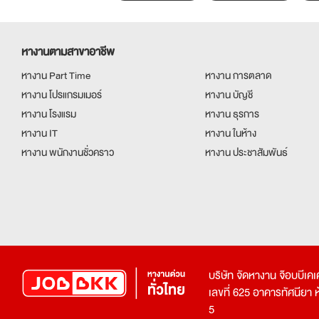
หางานตามสาขาอาชีพ
หางาน Part Time
หางาน การตลาด
หางาน โปรแกรมเมอร์
หางาน บัญชี
หางาน โรงแรม
หางาน ธุรการ
หางาน IT
หางาน ในห้าง
หางาน พนักงานชั่วคราว
หางาน ประชาสัมพันธ์
บริษัท จัดหางาน จ๊อบบีเ
เลขที่ 625 อาคารทัศนียา ห้อ
5