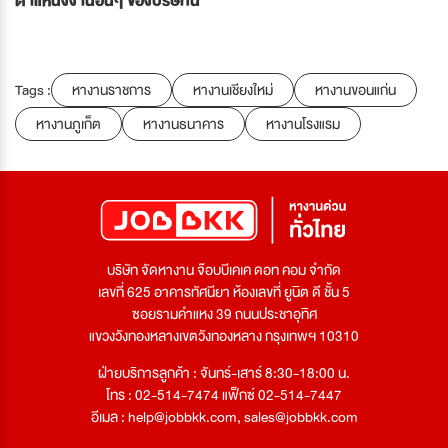
ตำแหน่งงานอื่นๆ ของบริษัทนี้
Tags :
หางานราชการ
หางานเชียงใหม่
หางานขอนแก่น
หางานภูเก็ต
หางานธนาคาร
หางานโรงแรม
บริษัท จัดหางาน จ๊อบบีเคเค ดอท คอม จำกัด
เลขที่ 625 อาคารทัศนียา ห้องเลขที่ ยูนิต ดี ชั้น 5
ซอยรามคำแหง 39 ถนนประชาอุทิศ
แขวงวังทองหลางเขตวังทองหลาง กรุงเทพฯ 10310
ฝ่ายบริการลูกค้า : จันทร์-เสาร์ 8:30-18:00 น.
โทร : 02-514-7474 แฟ็กซ์ 02-514-7447
อีเมล :
help@jobbkk.com
,
sales@jobbkk.com