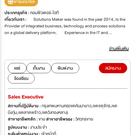
เข้าชมเว็บไซต์
ประเภทธุรกิจ :
คอมพิวเตอร์-ไอที
เกี่ยวกับเรา :
Solutions Maker was found in the year 2014, Is the
Provider of integrated business, technology and process solutions
on a global delivery platform. Experience in the IT and
Communication fields. With our expertise, to merge hardware and
software is easier. We have dedicated Professional teams providing
อ่านเพิ่มเติม
Time & Frequency Solutions and Tactical Communication Solutions.
We are Solutions Maker We make solutions to fulfill your Business.
แชร์
เก็บงาน
พิมพ์งาน
สมัครงาน
ร้องเรียน
Sales Executive
สถานที่ปฏิบัติงาน :
กรุงเทพมหานคร(เขตคันนายาว,เขตจตุจักร,เขต
บึงกุ่ม,เขตลาดพร้าว,เขตวังทองหลาง)
สาขาอาชีพหลัก :
ขาย
สาขาอาชีพรอง :
วิศวกรขาย
รูปแบบงาน :
งานประจำ
ระดับตำแหน่งงาน :
เจ้าหน้าที่