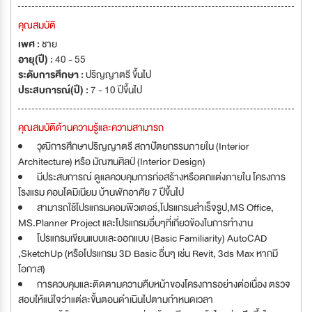
คุณสมบัติ
เพศ :
ชาย
อายุ(ปี) :
40 - 55
ระดับการศึกษา :
ปริญญาตรี ขึ้นไป
ประสบการณ์(ปี) :
7 - 10 ปีขึ้นไป
คุณสมบัติด้านความรู้และความสามารถ
วุฒิการศึกษาปริญญาตรี สถาปัตยกรรมภายใน (Interior
Architecture) หรือ มัณฑนศิลป์ (Interior Design)
มีประสบการณ์ ดูแลควบคุมการก่อสร้างหรือตกแต่งภายใน โครงการ
โรงแรม คอนโดมิเนียม บ้านพักอาศัย 7 ปีขึ้นไป
สามารถใช้โปรแกรมคอมพิวเตอร์,โปรแกรมสำเร็จรูป,MS Office,
MS.Planner Project และโปรแกรมอื่นๆที่เกี่ยวข้องในการทำงาน
โปรแกรมเขียนแบบและออกแบบ (Basic Familiarity) AutoCAD
,SketchUp (หรือโปรแกรม 3D Basic อื่นๆ เช่น Revit, 3ds Max หากมี
โอกาส)
การควบคุมและติดตามความคืบหน้าของโครงการอย่างต่อเนื่อง ตรวจ
สอบให้แน่ใจว่าแต่ละขั้นตอนดำเนินไปตามกำหนดเวลา