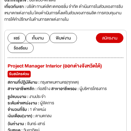
ประเภทธุรกิจ :
ออกแบบ-ตกแต่ง
เกี่ยวกับเรา :
บริษัท กานต์เลิศ เดคอเรชั่น จำกัด ดำเนินการในส่วนของการรับ
เหมาตกแต่งภายใน โดยดำเนินการตั้งแต่ในส่วนของการผลิต การควบคุมงาน
การให้คำปรึกษาในด้านการตกแต่งภายใน
แชร์
เก็บงาน
พิมพ์งาน
สมัครงาน
ร้องเรียน
Project Manager Interior (ออกต่างจังหวัดได้)
รับสมัครด่วน
สถานที่ปฏิบัติงาน :
กรุงเทพมหานคร(ทุกเขต)
สาขาอาชีพหลัก :
ก่อสร้าง
สาขาอาชีพรอง :
ผู้บริหารโครงการ
รูปแบบงาน :
งานประจำ
ระดับตำแหน่งงาน :
ผู้จัดการ
จำนวนที่รับ :
1 ตำแหน่ง
เงินเดือน(บาท) :
ตามตกลง
วันทำงาน :
จันทร์-เสาร์
วันหยุด :
วันอาทิตย์