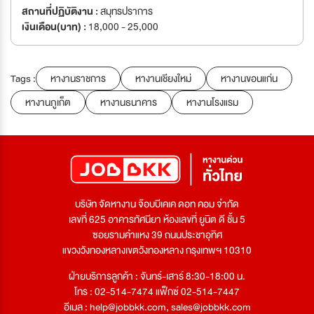
สถานที่ปฏิบัติงาน :
สมุทรปราการ
เงินเดือน(บาท) :
18,000 - 25,000
Tags :
หางานราชการ
หางานเชียงใหม่
หางานขอนแก่น
หางานภูเก็ต
หางานธนาคาร
หางานโรงแรม
บริษัท จัดหางาน จ๊อบบีเคเค ดอท คอม จำกัด
เลขที่ 625 อาคารทัศนียา ห้องเลขที่ ยูนิต ดี ชั้น 5
ซอยรามคำแหง 39 ถนนประชาอุทิศ
แขวงวังทองหลางเขตวังทองหลาง กรุงเทพฯ 10310
ฝ่ายบริการลูกค้า : จันทร์-เสาร์ 8:30-18:00 น.
โทร : 02-514-7474 แฟ็กซ์ 02-514-7447
อีเมล :
help@jobbkk.com
,
sales@jobbkk.com