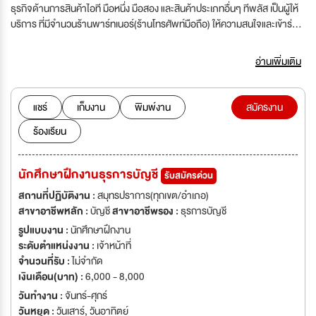
ธุรกิจด้านการสินค้าไอที มือหนึ่ง มือสอง และสินค้าประเภทอื่นๆ ทีพลัส เป็นผู้ให้
บริการ ที่มีจำนวนร้านพาร์ทเนอร์(ร้านโทรศัพท์มือถือ) ให้ความสนใจและเข้าร่วม
งานด้วยมากที่สุดในขณะนี้
อ่านเพิ่มเติม
แชร์
เก็บงาน
พิมพ์งาน
สมัครงาน
ร้องเรียน
นักศึกษาฝึกงานธุรการบัญชี
รับสมัครด่วน
สถานที่ปฏิบัติงาน :
สมุทรปราการ(ทุกเขต/อำเภอ)
สาขาอาชีพหลัก :
บัญชี
สาขาอาชีพรอง :
ธุรการบัญชี
รูปแบบงาน :
นักศึกษาฝึกงาน
ระดับตำแหน่งงาน :
เจ้าหน้าที่
จำนวนที่รับ :
ไม่จำกัด
เงินเดือน(บาท) :
6,000 - 8,000
วันทำงาน :
จันทร์-ศุกร์
วันหยุด :
วันเสาร์
,
วันอาทิตย์