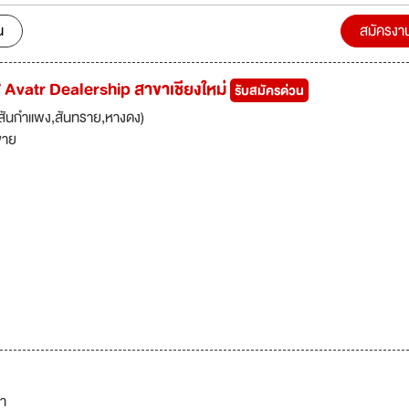
ly stood at the top above all big time rivals with not just one but t
ds! It has been made official in the beginning of 2015 by Harley-Dav
น
สมัครงา
ould have the privilege to represent them in Bangkok and Pattaya.
 Avatr Dealership สาขาเชียงใหม่
รับสมัครด่วน
่,สันกำแพง,สันทราย,หางดง)
ขาย
้า