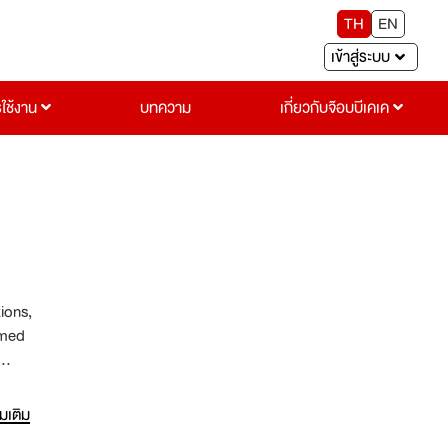
TH
EN
เข้าสู่ระบบ
รใช้งาน
บทความ
เกี่ยวกับจ๊อบบีเคเค
ions,
rmed
 be a
ld of
่มเติม