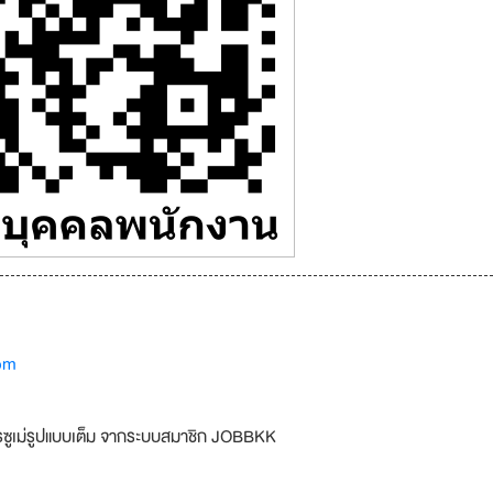
om
รซูเม่รูปแบบเต็ม จากระบบสมาชิก JOBBKK