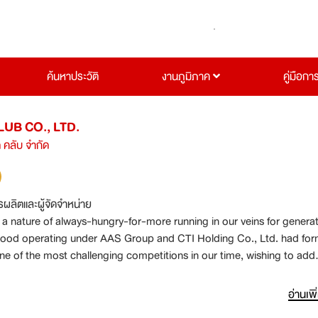
ค้นหาประวัติ
งานภูมิภาค
คู่มือกา
UB CO., LTD.
ต คลับ จำกัด
รผลิตและผู้จัดจำหน่าย
 a nature of always-hungry-for-more running in our veins for generat
lood operating under AAS Group and CTI Holding Co., Ltd. had fo
ne of the most challenging competitions in our time, wishing to add
our crown, to be no. 1 among all in the premium automotive field, to
 be something even more! We took our chance to step into the wor
อ่านเพิ
 battling in a long and fierce competition since