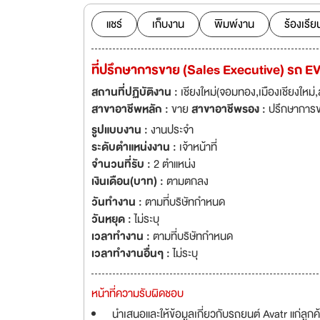
mid 2014, we final
jewels in our han
แชร์
เก็บงาน
พิมพ์งาน
ร้องเรีย
that our empire w
ที่ปรึกษาการขาย (Sales Executive) รถ EV
สถานที่ปฏิบัติงาน :
เชียงใหม่(จอมทอง,เมืองเชียงใหม
สาขาอาชีพหลัก :
ขาย
สาขาอาชีพรอง :
ปรึกษาการ
รูปแบบงาน :
งานประจำ
ระดับตำแหน่งงาน :
เจ้าหน้าที่
จำนวนที่รับ :
2 ตำแหน่ง
เงินเดือน(บาท) :
ตามตกลง
วันทำงาน :
ตามที่บริษัทกำหนด
วันหยุด :
ไม่ระบุ
เวลาทำงาน :
ตามที่บริษัทกำหนด
เวลาทำงานอื่นๆ :
ไม่ระบุ
หน้าที่ความรับผิดชอบ
นำเสนอและให้ข้อมูลเกี่ยวกับรถยนต์ Avatr แก่ลูกค