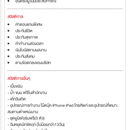
ยินดีรับผู้ไม่มีประสบการณ์
สวัสดิการ
ค่าตอบแทนพิเศษ
ประกันชีวิต
ประกันสุขภาพ
ค่าทำงานล่วงเวลา
เงินโบนัสตามผลงาน
ประกันสังคม
ตามข้อตกลงของบริษัท
สวัสดิการอื่นๆ
- เบี้ยขยัน
- น้ำ ขนม ฟรีในสำนักงาน
- เค้กวันเกิด
- อุปกรณ์การทำงาน โน๊ตบุ๊ค iPhone iPad โทรศัพท์ และอุปกรณ์ที่เหมาะ
สมตามตำแหน่งงาน
- ชุดยูนิฟอร์มฟรี(3 ตัว)
- วันหยุดนักขัตฤก์ (ไม่น้อยกว่า13วัน)