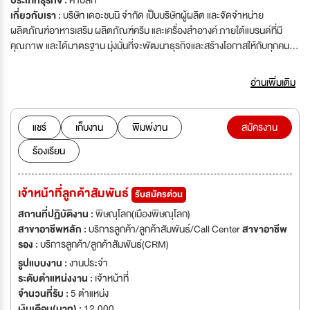
ประเภทธุรกิจ :
ค้าปลีก
เกี่ยวกับเรา :
บริษัท เดอะชนนิ จำกัด เป็นบริษัทผู้ผลิต และจัดจำหน่าย
ผลิตภัณฑ์อาหารเสริม ผลิตภัณฑ์ครีม และเครื่องสำอางค์ ภายใต้แบรนด์ที่มี
คุณภาพ และได้มาตรฐาน มุ่งมั่นที่จะพัฒนาธุรกิจและสร้างโอกาสให้กับทุกคน
เป็นส่วนหนึ่งของความสำเร็จที่จะเติบโตไปพร้อมกันอย่างยั่งยืน
อ่านเพิ่มเติม
แชร์
เก็บงาน
พิมพ์งาน
สมัครงาน
ร้องเรียน
เจ้าหน้าที่ลูกค้าสัมพันธ์
รับสมัครด่วน
สถานที่ปฏิบัติงาน :
พิษณุโลก(เมืองพิษณุโลก)
สาขาอาชีพหลัก :
บริการลูกค้า/ลูกค้าสัมพันธ์/Call Center
สาขาอาชีพ
รอง :
บริการลูกค้า/ลูกค้าสัมพันธ์(CRM)
รูปแบบงาน :
งานประจำ
ระดับตำแหน่งงาน :
เจ้าหน้าที่
จำนวนที่รับ :
5 ตำแหน่ง
เงินเดือน(บาท) :
12,000