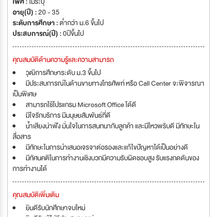
เพศ :
ไม่ระบุ
อายุ(ปี) :
20 - 35
ระดับการศึกษา :
ต่ำกว่า ม.6 ขึ้นไป
ประสบการณ์(ปี) :
0ปีขึ้นไป
คุณสมบัติด้านความรู้และความสามารถ
วุฒิการศึกษาระดับ ม.3 ขึ้นไป
มีประสบการณ์ในด้านขายทางโทรศัพท์ หรือ Call Center จะพิจารณา
เป็นพิเศษ
สามารถใช้โปรแกรม Microsoft Office ได้ดี
มีใจรักบริการ มีมนุษยสัมพันธ์ที่ดี
น้ำเสียงน่าฟัง มั่นใจในการสนทนากับลูกค้า และมีไหวพริบดี มีทักษะใน
สื่อสาร
มีทักษะในการนำเสนอเจรจาต่อรองและแก้ไขปัญหาได้เป็นอย่างดี
มีทัศนคติในการทำงานเชิงบวกมีความรับผิดชอบสูง รับแรงกดดันของ
การทำงานได้
คุณสมบัติเพิ่มเติม
ยินดีรับนักศึกษาจบใหม่