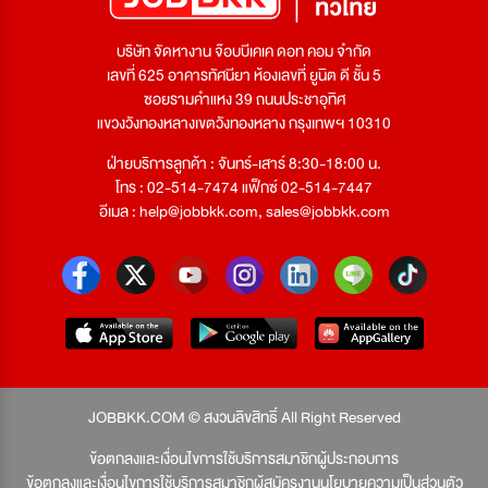
บริษัท จัดหางาน จ๊อบบีเคเค ดอท คอม จำกัด
เลขที่ 625 อาคารทัศนียา ห้องเลขที่ ยูนิต ดี ชั้น 5
ซอยรามคำแหง 39 ถนนประชาอุทิศ
แขวงวังทองหลางเขตวังทองหลาง กรุงเทพฯ 10310
ฝ่ายบริการลูกค้า : จันทร์-เสาร์ 8:30-18:00 น.
โทร : 02-514-7474 แฟ็กซ์ 02-514-7447
อีเมล :
help@jobbkk.com
,
sales@jobbkk.com
JOBBKK.COM © สงวนลิขสิทธิ์ All Right Reserved
ข้อตกลงและเงื่อนไขการใช้บริการสมาชิกผู้ประกอบการ
ข้อตกลงและเงื่อนไขการใช้บริการสมาชิกผู้สมัครงาน
นโยบายความเป็นส่วนตัว