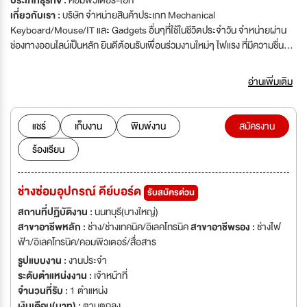
ประเภทธุรกิจ :
คอมพิวเตอร์-ไอที
เกี่ยวกับเรา :
บริษัท จำหน่ายสินค้าประเภท Mechanical
Keyboard/Mouse/IT และ Gadgets อื่นๆที่ใช้ในชีวิตประจำวัน จำหน่ายผ่าน
ช่องทางออนไลน์เป็นหลัก ยินดีต้อนรับเพื่อนร่วมงานใหม่ๆ ไฟแรง ที่มีความชื่น
ชอบในสินค้าประเภท IT มาร่วมงานด้วยกันนะคะ
อ่านเพิ่มเติม
แชร์
เก็บงาน
พิมพ์งาน
สมัครงาน
ร้องเรียน
ช่างซ่อมอุปกรณ์ คีย์บอร์ด
รับสมัครด่วน
สถานที่ปฏิบัติงาน :
นนทบุรี(บางใหญ่)
สาขาอาชีพหลัก :
ช่าง/ช่างเทคนิค/อิเลคโทรนิค
สาขาอาชีพรอง :
ช่างไฟ
ฟ้า/อิเลคโทรนิค/คอมพิวเตอร์/สื่อสาร
รูปแบบงาน :
งานประจำ
ระดับตำแหน่งงาน :
เจ้าหน้าที่
จำนวนที่รับ :
1 ตำแหน่ง
เงินเดือน(บาท) :
ตามตกลง