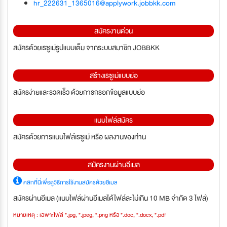
hr_222631_1365016@applywork.jobbkk.com
สมัครงานด่วน
สมัครด้วยเรซูเม่รูปแบบเต็ม จากระบบสมาชิก JOBBKK
สร้างเรซูเม่แบบย่อ
สมัครง่ายและรวดเร็ว ด้วยการกรอกข้อมูลแบบย่อ
แนบไฟล์สมัคร
สมัครด้วยการแนบไฟล์เรซูเม่ หรือ ผลงานของท่าน
สมัครงานผ่านอีเมล
คลิกที่นี่เพื่อดูวิธีการใช้งานสมัครด้วยอีเมล
สมัครผ่านอีเมล (แนบไฟล์ผ่านอีเมลได้ไฟล์ละไม่เกิน 10 MB จำกัด 3 ไฟล์)
หมายเหตุ : เฉพาะไฟล์ *.jpg, *.jpeg, *.png หรือ *.doc, *.docx, *.pdf