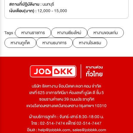
สถานที่ปฏิบัติงาน :
นนทบุรี
เงินเดือน(บาท) :
12,000 - 15,000
Tags :
หางานราชการ
หางานเชียงใหม่
หางานขอนแก่น
หางานภูเก็ต
หางานธนาคาร
หางานโรงแรม
บริษัท จัดหางาน จ๊อบบีเคเค ดอท คอม จำกัด
เลขที่ 625 อาคารทัศนียา ห้องเลขที่ ยูนิต ดี ชั้น 5
ซอยรามคำแหง 39 ถนนประชาอุทิศ
แขวงวังทองหลางเขตวังทองหลาง กรุงเทพฯ 10310
ฝ่ายบริการลูกค้า : จันทร์-เสาร์ 8:30-18:00 น.
โทร : 02-514-7474 แฟ็กซ์ 02-514-7447
อีเมล :
help@jobbkk.com
,
sales@jobbkk.com