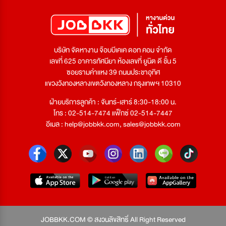
บริษัท จัดหางาน จ๊อบบีเคเค ดอท คอม จำกัด
เลขที่ 625 อาคารทัศนียา ห้องเลขที่ ยูนิต ดี ชั้น 5
ซอยรามคำแหง 39 ถนนประชาอุทิศ
แขวงวังทองหลางเขตวังทองหลาง กรุงเทพฯ 10310
ฝ่ายบริการลูกค้า : จันทร์-เสาร์ 8:30-18:00 น.
โทร : 02-514-7474 แฟ็กซ์ 02-514-7447
อีเมล :
help@jobbkk.com
,
sales@jobbkk.com
JOBBKK.COM © สงวนลิขสิทธิ์ All Right Reserved